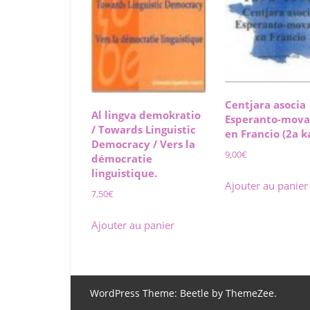
Centjara asocia
Al lingva demokratio
Esperanto-mov
/ Towards Linguistic
en Francio (2a k
Democracy / Vers la
9,00
€
démocratie
linguistique.
Ajouter au panier
7,50
€
Ajouter au panier
WordPress Theme: Beetle by ThemeZee.