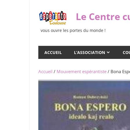
Skip
to
Le Centre c
content
vous ouvre les portes du monde !
ACCUEIL
L’ASSOCIATION
COU
Accueil
/
Mouvement espérantiste
/ Bona Esp