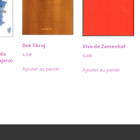
Dek libroj
Vivo de Zamenhof
ado
4,50
€
6,00
€
ajero)
Ajouter au panier
Ajouter au panier