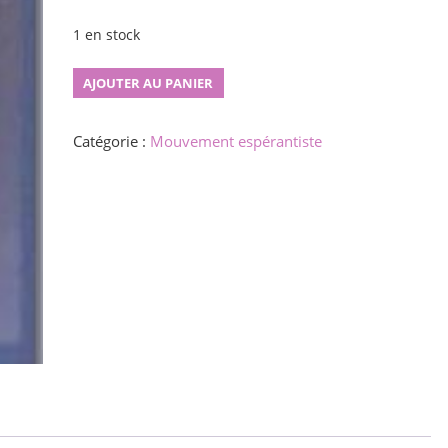
1 en stock
quantité
AJOUTER AU PANIER
de
Bona
Catégorie :
Mouvement espérantiste
Espero