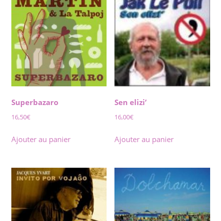
Superbazaro
Sen elizi’
16,50
€
16,00
€
Ajouter au panier
Ajouter au panier