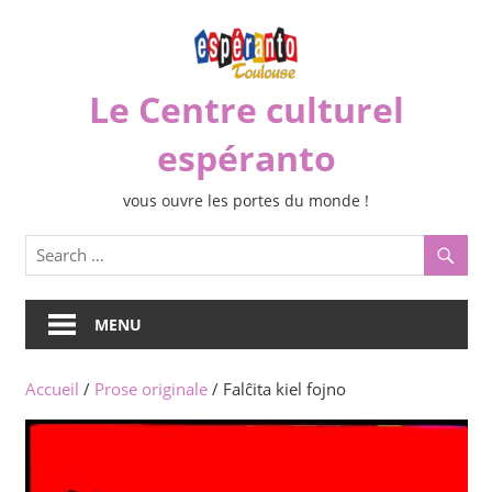
Skip
to
content
Le Centre culturel
espéranto
vous ouvre les portes du monde !
MENU
Accueil
/
Prose originale
/ Falĉita kiel fojno