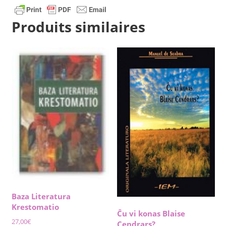
Produits similaires
Baza Literatura
Krestomatio
Ĉu vi konas Blaise
27,00
€
Cendrars?