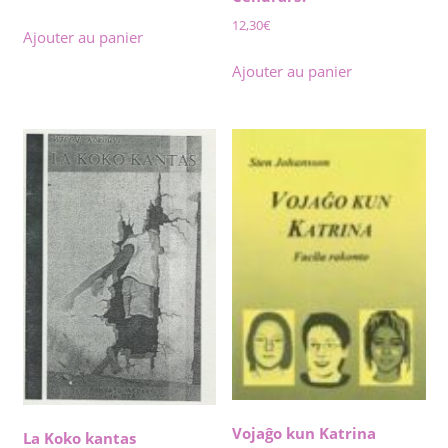
12,30
€
Ajouter au panier
Ajouter au panier
Vojaĝo kun Katrina
La Koko kantas