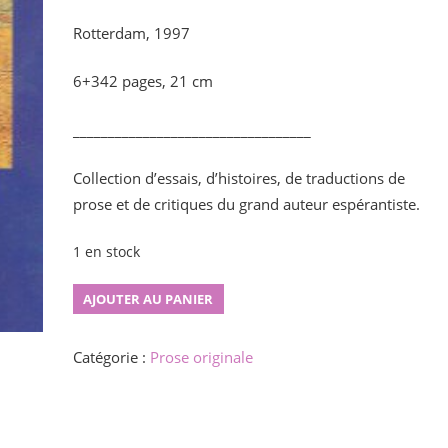
Rotterdam, 1997
6+342 pages, 21 cm
__________________________________
Collection d’essais, d’histoires, de traductions de
prose et de critiques du grand auteur espérantiste.
1 en stock
quantité
AJOUTER AU PANIER
de
Pajleroj
Catégorie :
Prose originale
kaj
stoploj