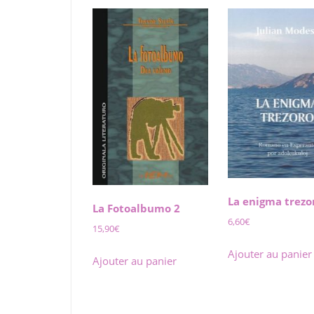
La enigma trezo
La Fotoalbumo 2
6,60
€
15,90
€
Ajouter au panier
Ajouter au panier