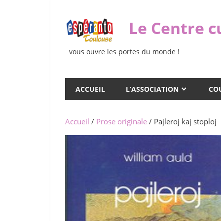
Skip
to
Le Centre c
content
vous ouvre les portes du monde !
ACCUEIL
L’ASSOCIATION
COU
Accueil
/
Prose originale
/ Pajleroj kaj stoploj