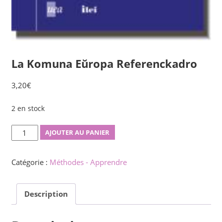
La Komuna Eŭropa Referenckadro
3,20
€
2 en stock
quantité
AJOUTER AU PANIER
de
La
Catégorie :
Méthodes - Apprendre
Komuna
Eŭropa
Description
Referenckadro