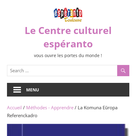
Skip
to
content
Le Centre culturel
espéranto
vous ouvre les portes du monde !
MENU
Accueil
/
Méthodes - Apprendre
/ La Komuna Eŭropa
Referenckadro