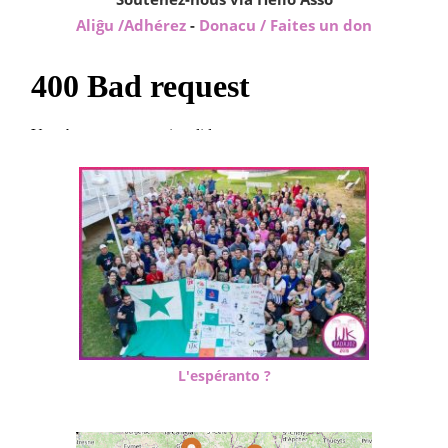
Aliĝu /Adhérez
-
Donacu / Faites un don
L'espéranto ?