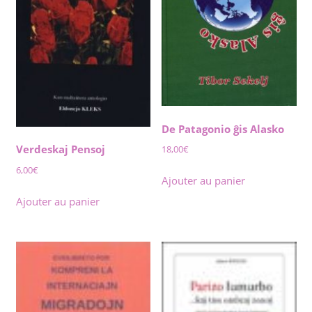
De Patagonio ĝis Alasko
Verdeskaj Pensoj
18,00
€
6,00
€
Ajouter au panier
Ajouter au panier