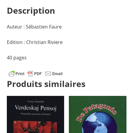
pri
Description
neekzisto
de
Dio
Auteur : Sébastien Faure
Edition : Christian Riviere
40 pages
Produits similaires