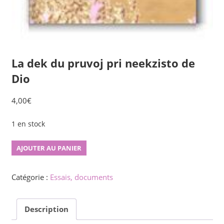
La dek du pruvoj pri neekzisto de
Dio
4,00
€
1 en stock
quantité
AJOUTER AU PANIER
de
La
Catégorie :
Essais, documents
dek
du
Description
pruvoj