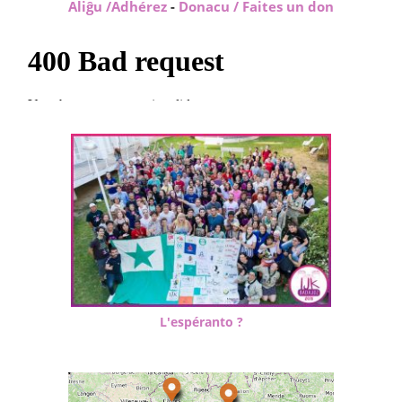
Aliĝu /Adhérez
-
Donacu / Faites un don
L'espéranto ?