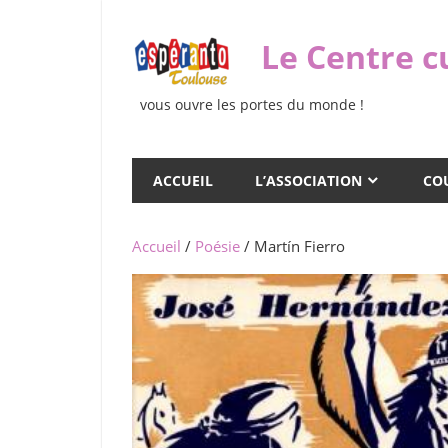
Skip
to
Le Centre c
content
vous ouvre les portes du monde !
ACCUEIL
L’ASSOCIATION
COU
Accueil
/
Poésie
/ Martín Fierro