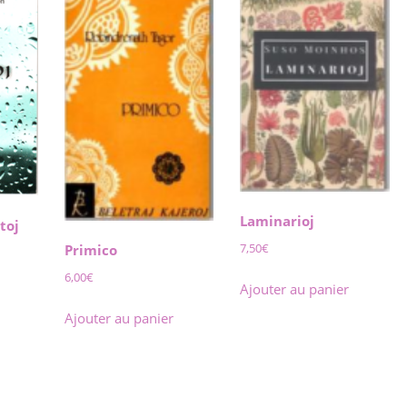
Laminarioj
toj
7,50
€
Primico
6,00
€
Ajouter au panier
Ajouter au panier