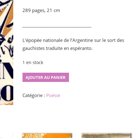
289 pages, 21 cm
________________________________
L’épopée nationale de l’Argentine s
ur le sort des
gauchistes traduite en espéranto.
1 en stock
quantité
AJOUTER AU PANIER
de
Martín
Catégorie :
Poésie
Fierro