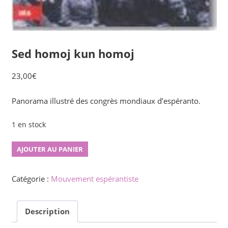
Sed homoj kun homoj
23,00
€
Panorama illustré des congrès mondiaux d’espéranto.
1 en stock
quantité
AJOUTER AU PANIER
de
Sed
Catégorie :
Mouvement espérantiste
homoj
kun
Description
homoj