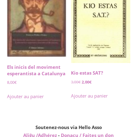
Els inicis del moviment
Kio estas SAT?
esperantista a Catalunya
Le
Le
3,00
€
2,00
€
8,00
€
prix
prix
initial
actuel
Ajouter au panier
Ajouter au panier
était :
est :
3,00€.
2,00€.
Soutenez-nous via Hello Asso
Aliĝu /Adhérez
-
Donacu / Faites un don