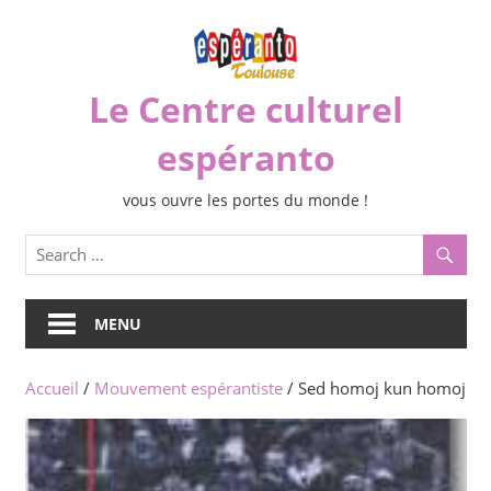
Skip
to
content
Le Centre culturel
espéranto
vous ouvre les portes du monde !
MENU
Accueil
/
Mouvement espérantiste
/ Sed homoj kun homoj