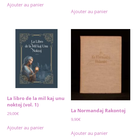
prix
prix
Ajouter au panier
initial
actuel
Ajouter au panier
était :
est :
20,60€.
12,00€.
La libro de la mil kaj unu
noktoj (vol. 1)
La Normandaj Rakontoj
29,00
€
9,90
€
Ajouter au panier
Ajouter au panier