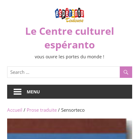
Skip
to
content
Le Centre culturel
espéranto
vous ouvre les portes du monde !
MENU
Accueil
/
Prose traduite
/ Sensorteco