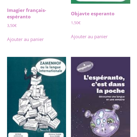
Imagier français-
Objavte esperanto
espéranto
1,50
€
3,50
€
Ajouter au panier
Ajouter au panier