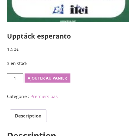
Upptäck esperanto
1,50
€
3 en stock
quantité
AJOUTER AU PANIER
de
Upptäck
Catégorie :
Premiers pas
esperanto
Description
Description