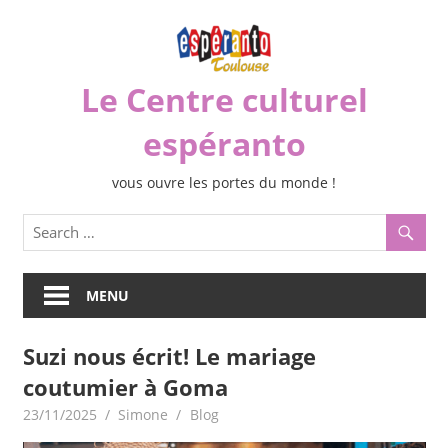
Skip
to
content
Le Centre culturel
espéranto
vous ouvre les portes du monde !
MENU
Suzi nous écrit! Le mariage
coutumier à Goma
23/11/2025
Simone
Blog