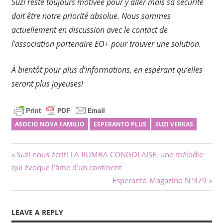
Suzi reste
toujours
motivée pour y aller mais sa securité
doit être notre priorité absolue. Nous sommes
actuellement en discussion avec le contact de
l’association partenaire EO+ pour trouver une solution.
À bientôt pour plus d’informations, en espérant qu’elles
seront plus joyeuses!
ASOCIO NOVA FAMILIO
ESPERANTO PLUS
SUZI VERKAS
Navigation
Previous
Suzi nous écrit! LA RUMBA CONGOLAISE, une mélodie
Post:
qui évoque l’âme d’un continent
de
Next
Esperanto-Magazino N°379
l’article
Post:
LEAVE A REPLY