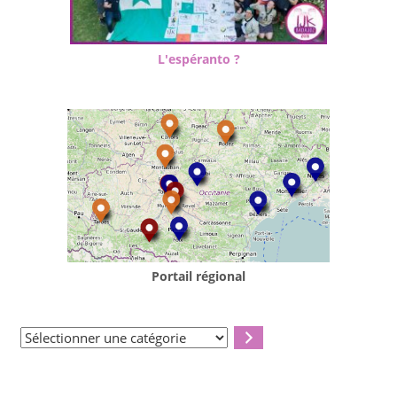
L'espéranto ?
Portail régional
Sélectionner
une
catégorie