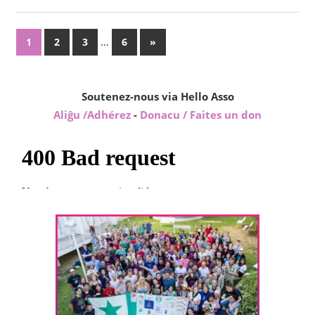
Pagination
…
Next
1
2
3
6
»
Posts
des
publications
Soutenez-nous via Hello Asso
Aliĝu /Adhérez
-
Donacu / Faites un don