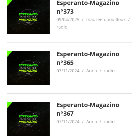
Esperanto-Magazino
n°373
09/04/2025
maureen.pouilloux
radio
Esperanto-Magazino
n°365
07/11/2024
Anna
radio
Esperanto-Magazino
n°367
07/11/2024
Anna
radio