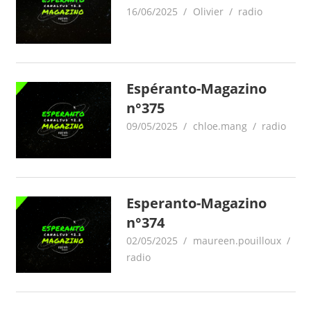
16/06/2025
Olivier
radio
Espéranto-Magazino
n°375
09/05/2025
chloe.mang
radio
Esperanto-Magazino
n°374
02/05/2025
maureen.pouilloux
radio