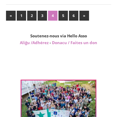
Pagination
Previous
Next
«
1
2
3
4
5
6
»
Posts
Posts
des
publications
Soutenez-nous via Hello Asso
Aliĝu /Adhérez
-
Donacu / Faites un don