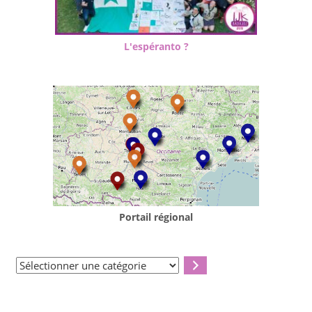
L'espéranto ?
Portail régional
Sélectionner
une
catégorie