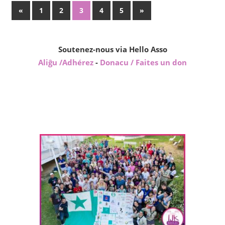
Pagination
Previous
Next
«
1
2
3
4
5
»
Posts
Posts
des
publications
Soutenez-nous via Hello Asso
Aliĝu /Adhérez
-
Donacu / Faites un don