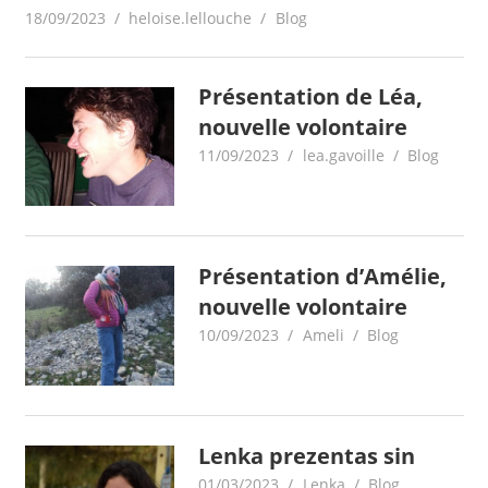
18/09/2023
heloise.lellouche
Blog
Présentation de Léa,
nouvelle volontaire
11/09/2023
lea.gavoille
Blog
Présentation d’Amélie,
nouvelle volontaire
10/09/2023
Ameli
Blog
Lenka prezentas sin
01/03/2023
Lenka
Blog