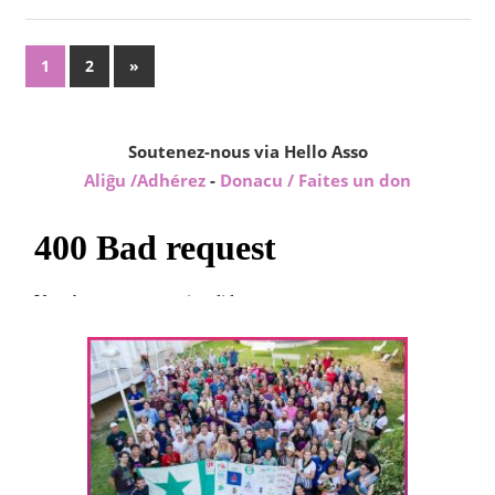
Pagination
Next
1
2
»
Posts
des
publications
Soutenez-nous via Hello Asso
Aliĝu /Adhérez
-
Donacu / Faites un don