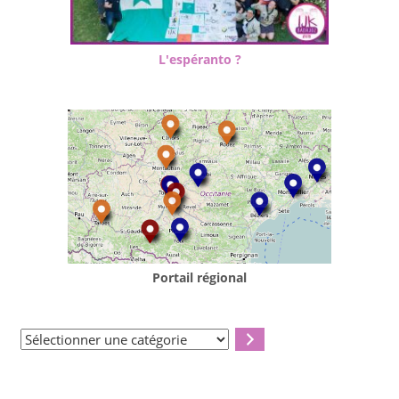
L'espéranto ?
Portail régional
Sélectionner
une
catégorie