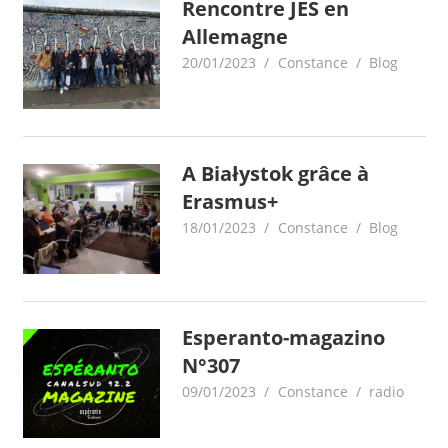
Rencontre JES en
Allemagne
20/01/2023
Constance
Blog
A Białystok grâce à
Erasmus+
18/01/2023
Constance
Blog
Esperanto-magazino
N°307
09/01/2023
Constance
radio