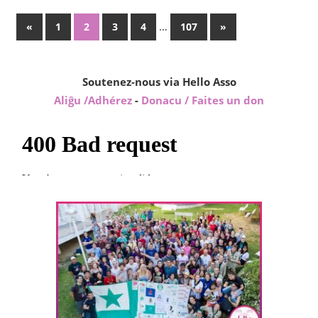
Pagination
Previous
…
Next
«
1
2
3
4
107
»
Posts
Posts
des
publications
Soutenez-nous via Hello Asso
Aliĝu /Adhérez
-
Donacu / Faites un don