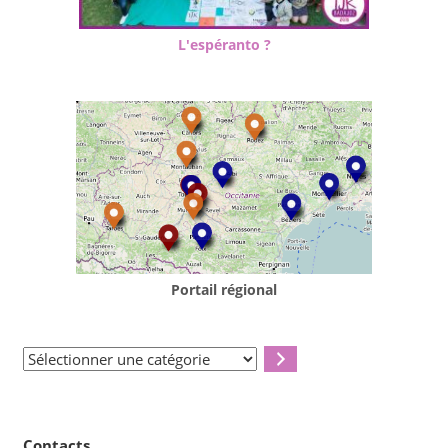
L'espéranto ?
Portail régional
Sélectionner
une
catégorie
Contacts