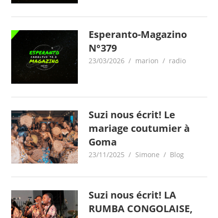
Esperanto-Magazino
N°379
23/03/2026
marion
radio
Suzi nous écrit! Le
mariage coutumier à
Goma
23/11/2025
Simone
Blog
Suzi nous écrit! LA
RUMBA CONGOLAISE,