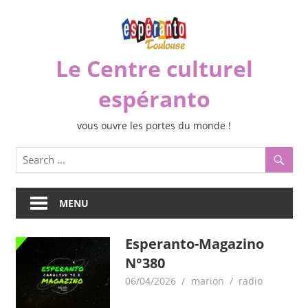
Skip
to
content
Le Centre culturel
espéranto
vous ouvre les portes du monde !
MENU
Esperanto-Magazino
N°380
06/04/2026
marion
radio