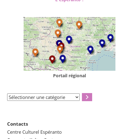
Portail régional
Sélectionner
une
catégorie
Contacts
Centre Culturel Espéranto