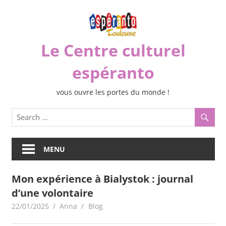
Skip
to
content
Le Centre culturel
espéranto
vous ouvre les portes du monde !
MENU
Mon expérience à Bialystok : journal
d’une volontaire
22/01/2025
Anna
Blog