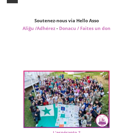
Posts
publications
Soutenez-nous via Hello Asso
Aliĝu /Adhérez
-
Donacu / Faites un don
L'espéranto ?