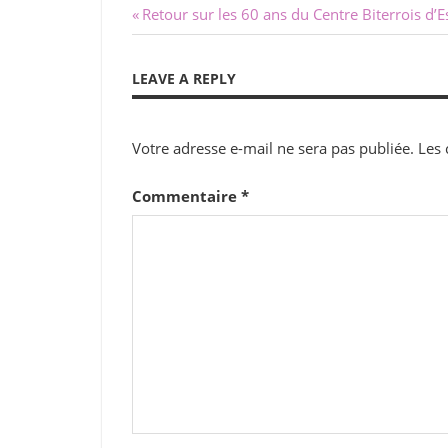
Navigation
Previous
Retour sur les 60 ans du Centre Biterrois d’E
Post:
de
LEAVE A REPLY
l’article
Votre adresse e-mail ne sera pas publiée.
Les 
Commentaire
*