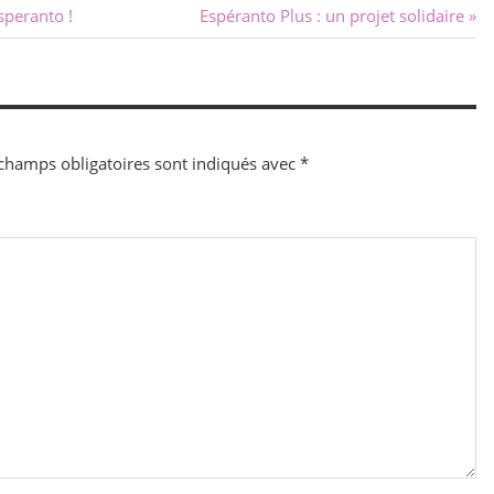
Next
speranto !
Espéranto Plus : un projet solidaire
Post:
champs obligatoires sont indiqués avec
*