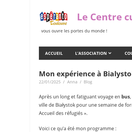
Skip
to
Le Centre c
content
vous ouvre les portes du monde !
ACCUEIL
L’ASSOCIATION
COU
Mon expérience à Bialystok
22/01/2025
Anna
Blog
Après un long et fatiguant voyage en
bus
ville de Białystok pour une semaine de fo
Accueil des réfugiés ».
Voici ce qu’a été mon programme :