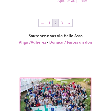
Ajouter au panier
←
1
2
3
→
Soutenez-nous via Hello Asso
Aliĝu /Adhérez
-
Donacu / Faites un don