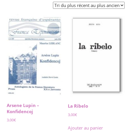
du
plus
récent
au
plus
ancien
Arsene Lupin –
La Ribelo
Konfidencoj
3,00
€
3,00
€
Ajouter au panier