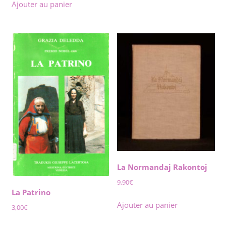
Ajouter au panier
La Normandaj Rakontoj
9,90
€
La Patrino
Ajouter au panier
3,00
€