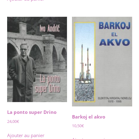
La ponto super Drino
Barkoj el akvo
24,00
€
10,50
€
Ajouter au panier