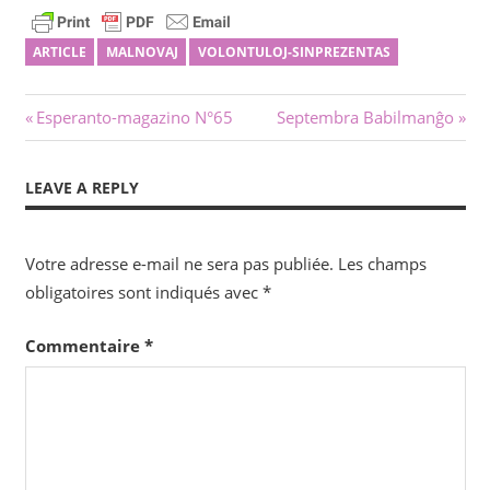
ARTICLE
MALNOVAJ
VOLONTULOJ-SINPREZENTAS
Navigation
Previous
Next
Esperanto-magazino N°65
Septembra Babilmanĝo
Post:
Post:
de
LEAVE A REPLY
l’article
Votre adresse e-mail ne sera pas publiée.
Les champs
obligatoires sont indiqués avec
*
Commentaire
*