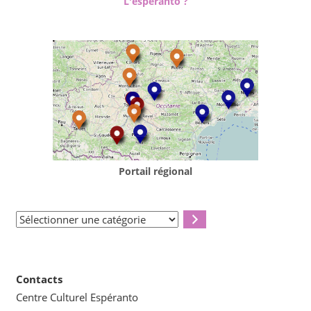
L'espéranto ?
Portail régional
Sélectionner
une
catégorie
Contacts
Centre Culturel Espéranto