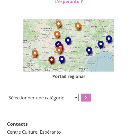
L'espéranto ?
Portail régional
Sélectionner
une
catégorie
Contacts
Centre Culturel Espéranto