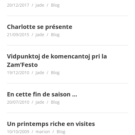
20/12/2017
Jade
Blog
Charlotte se présente
21/09/2015
Jade
Blog
Vidpunktoj de komencantoj pri la
Zam’Festo
19/12/2010
Jade
Blog
En cette fin de saison …
20/07/2010
Jade
Blog
Un printemps riche en visites
10/10/2009
marion
Blog