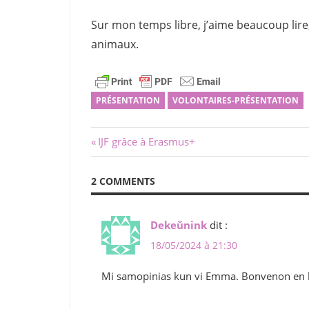
Sur mon temps libre, j’aime beaucoup lire
animaux.
PRÉSENTATION
VOLONTAIRES-PRÉSENTATION
Navigation
Previous
IJF grâce à Erasmus+
Post:
de
2 COMMENTS
l’article
Dekeŭnink
dit :
18/05/2024 à 21:30
Mi samopinias kun vi Emma. Bonvenon en 