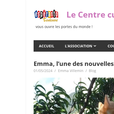
Skip
to
Le Centre c
content
vous ouvre les portes du monde !
ACCUEIL
L’ASSOCIATION
COU
Emma, l’une des nouvelles
01/05/2024
Emma Villemin
Blog