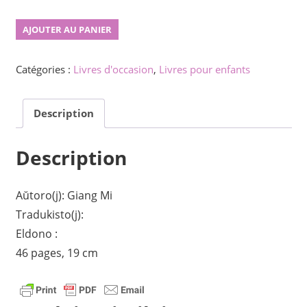
quantité
AJOUTER AU PANIER
de
La
Catégories :
Livres d'occasion
,
Livres pour enfants
Avino-
Ursino
Description
Description
Aŭtoro(j): Giang Mi
Tradukisto(j):
Eldono :
46 pages, 19 cm