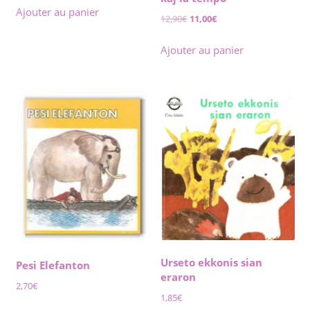
Ajouter au panier
Le
Le
12,90
€
11,00
€
prix
prix
initial
actuel
Ajouter au panier
était :
est :
12,90€.
11,00€.
Urseto ekkonis sian
Pesi Elefanton
eraron
2,70
€
1,85
€