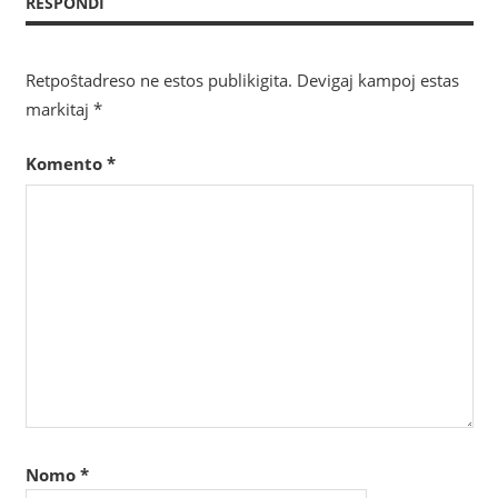
RESPONDI
Retpoŝtadreso ne estos publikigita.
Devigaj kampoj estas
markitaj
*
Komento
*
Nomo
*