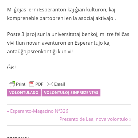
Mi ĝojas lerni Esperanton kaj ĝian kulturon, kaj
kompreneble partopreni en la asociaj aktivaĵoj.
Poste 3 jaroj sur la universitataj benkoj, mi tre feliĉas
vivi tiun novan aventuron en Esperantujo kaj
antaŭĝojasrenkontiĝi kun vi!
Ĝis!
VOLONTULADO
VOLONTULOJ-SINPREZENTAS
Navigado
Antaŭa
Esperanto-Magazino N°326
afiŝo:
Sekva
Prezento de Lea, nova volontulo
tra
afiŝo:
afiŝoj