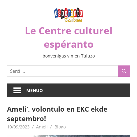
Iri
rekte
al
Le Centre culturel
la
enhavo
espéranto
bonvenigas vin en Tuluzo
MENUO
Ameli’, volontulo en EKC ekde
septembro!
10/09/2023
Ameli
Blogo