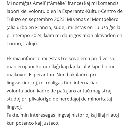
Mi nomiĝas Ameli’ (“Amélie” france) kaj mi komencis
labori kiel volontulo en la Esperanto-Kultur-Centro de
Tuluzo en septembro 2023. Mi venas el Montpeliero
(alia urbo en Francio, sude), mi estas en Tuluzo ĝis la
printempo 2024, kiam mi daŭrigos mian aktivadon en
Torino, Italujo.
Ek mia infaneco mi estas tre scivolema pri diversaj
manieroj por komunikiĝi kaj danke al Vikipedio mi
malkovris Esperanton. Nun bakalaŭro pri
lingvasciencoj, mi realigas tiun internacian
volontuladon kadre de paŭzjaro antaŭ magistraj
studoj pri plivalorigo de heredaĵoj de minoritataj
lingvoj.
Fakte, min interesegas lingvaj historioj kaj iliaj rilatoj
kun potenco kaj justeco.