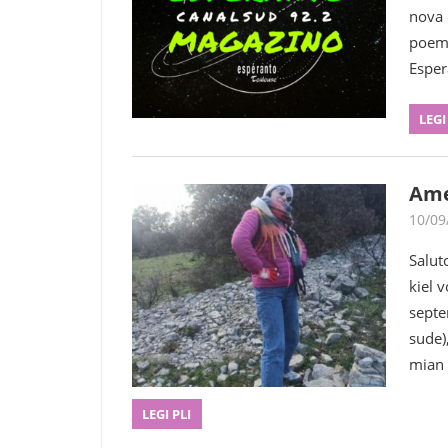
nova 
poemo
Esper
LEGI
Ame
10/09
Salut
kiel 
septe
sude)
mian 
LEGI PLI