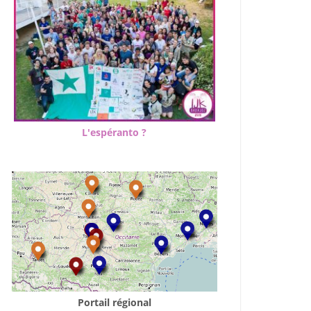
L'espéranto ?
Portail régional