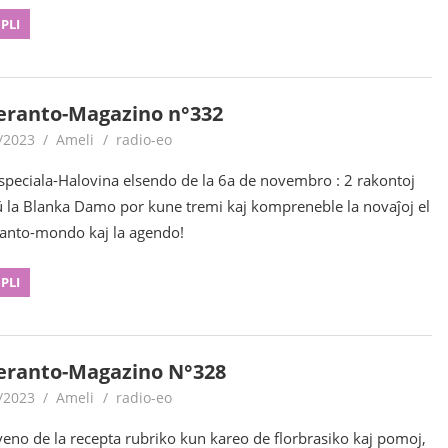
 PLI
eranto-Magazino n°332
/2023
Ameli
radio-eo
 speciala-Halovina elsendo de la 6a de novembro : 2 rakontoj
ŭ la Blanka Damo por kune tremi kaj kompreneble la novaĵoj el
anto-mondo kaj la agendo!
 PLI
eranto-Magazino N°328
/2023
Ameli
radio-eo
veno de la recepta rubriko kun kareo de florbrasiko kaj pomoj,