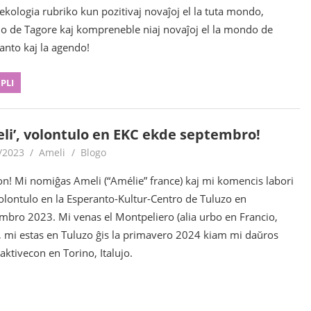
ekologia rubriko kun pozitivaj novaĵoj el la tuta mondo,
 de Tagore kaj kompreneble niaj novaĵoj el la mondo de
anto kaj la agendo!
 PLI
li’, volontulo en EKC ekde septembro!
/2023
Ameli
Blogo
on! Mi nomiĝas Ameli (“Amélie” france) kaj mi komencis labori
volontulo en la Esperanto-Kultur-Centro de Tuluzo en
mbro 2023. Mi venas el Montpeliero (alia urbo en Francio,
, mi estas en Tuluzo ĝis la primavero 2024 kiam mi daŭros
aktivecon en Torino, Italujo.