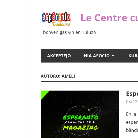
Iri
rekte
Le Centre c
al
la
bonvenigas vin en Tuluzo
enhavo
AKCEPTEJO
NIA ASOCIO
KUR
AŬTORO:
AMELI
Esp
05/12
En la
esper
blinda