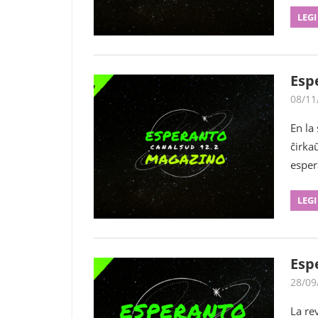
LEGI
Esp
08/11
En la
ĉirka
esper
LEGI
Esp
28/09
La re