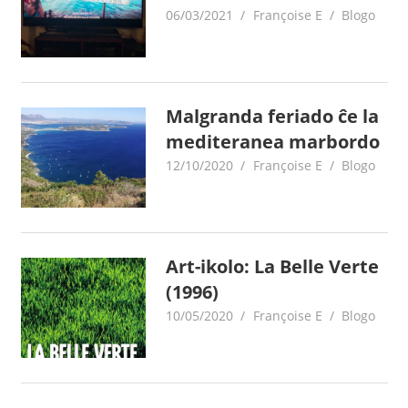
06/03/2021
Françoise E
Blogo
Malgranda feriado ĉe la
mediteranea marbordo
12/10/2020
Françoise E
Blogo
Art-ikolo: La Belle Verte
(1996)
10/05/2020
Françoise E
Blogo