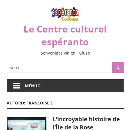
Iri
rekte
al
Le Centre culturel
la
enhavo
espéranto
bonvenigas vin en Tuluzo
MENUO
AŬTORO:
FRANÇOISE E
L’incroyable histoire de
l’Île de la Rose