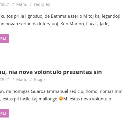
/2021
Manu
radio-eo
skultos pri la lignoŝuoj de Bethmale (serio Mitoj kaj legendoj)
ian novan serion da intervjuoj. Kun Marion, Lucas, Jade,
 PLI
u, nia nova volontulo prezentas sin
/2021
Manu
Blogo
on, mi nomiĝas Guaroa Emmanuel sed ĉiuj homoj nomas min
 estas pli facile kaj mallonge
Mi estas nova voluntulo
 PLI