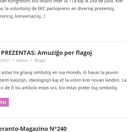
lan Kongreson, kiu okazis inter la 17a kaj la 24a de Julio. Kiel
e, la volontuloj de EKC partoprenis en diversaj prezentoj,
rencoj, konversacioj…!
 PREZENTAS: Amuziĝo per flagoj
/2021
Manu
Blogo
j estas tre gravaj simboloj en nia mondo, ili havas la povon
zenti kaŭzojn, ideologiojn kaj eĉ la volon krei novan landon. La
o de ĉi tiu artikolo estas scii, kio estas preter tiuj simboloj.
 PLI
eranto-Magazino N°240