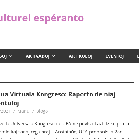
ulturel espéranto
SOJ
AKTIVADOJ
ARTIKOLOJ
EVENTOJ
dua Virtuala Kongreso: Raporto de niaj
ontuloj
/2021
Manu
Blogo
e la Universala Kongreso de UEA ne povis okazi fizike pro la
mio kaj sanaj regularoj… Anstataŭe, UEA proponis la 2an