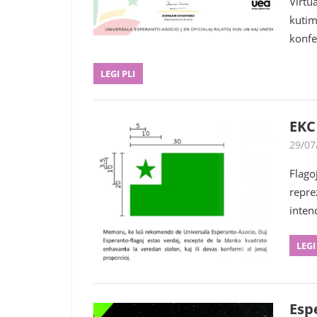
Virtua
kutim
konfe
LEGI PLI
EKC
29/07
Flago
repre
intenc
LEGI
Esp