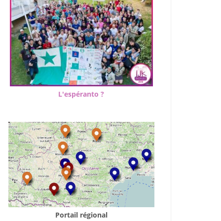
L'espéranto ?
Portail régional