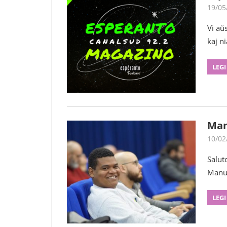
19/05
Vi aŭ
kaj n
LEGI
Man
10/02
Salut
Manu,
LEGI