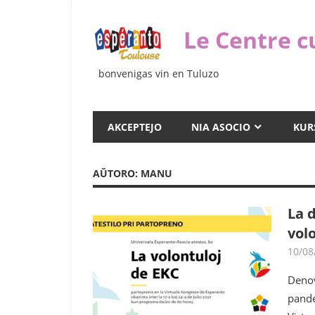
Iri
rekte
Le Centre c
al
la
bonvenigas vin en Tuluzo
enhavo
AKCEPTEJO
NIA ASOCIO
KUR
AŬTORO:
MANU
La 
vol
10/08
Denov
pande