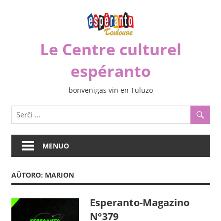
Iri
rekte
al
Le Centre culturel
la
enhavo
espéranto
bonvenigas vin en Tuluzo
MENUO
AŬTORO:
MARION
Esperanto-Magazino
N°379