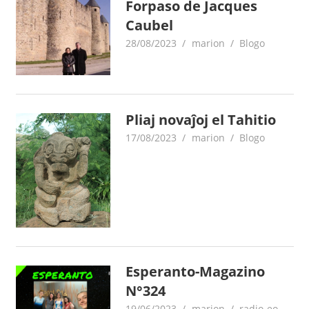
Forpaso de Jacques
Caubel
28/08/2023
marion
Blogo
Pliaj novaĵoj el Tahitio
17/08/2023
marion
Blogo
Esperanto-Magazino
N°324
19/06/2023
marion
radio-eo