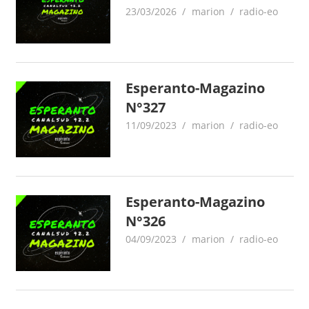
23/03/2026
marion
radio-eo
Esperanto-Magazino
N°327
11/09/2023
marion
radio-eo
Esperanto-Magazino
N°326
04/09/2023
marion
radio-eo