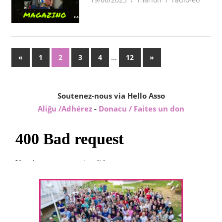
Paĝnumerado
Antaŭaj
…
Sekvaj
«
1
2
3
4
12
»
afiŝoj
afiŝoj
por
afiŝoj
Soutenez-nous via Hello Asso
Aliĝu /Adhérez
-
Donacu / Faites un don