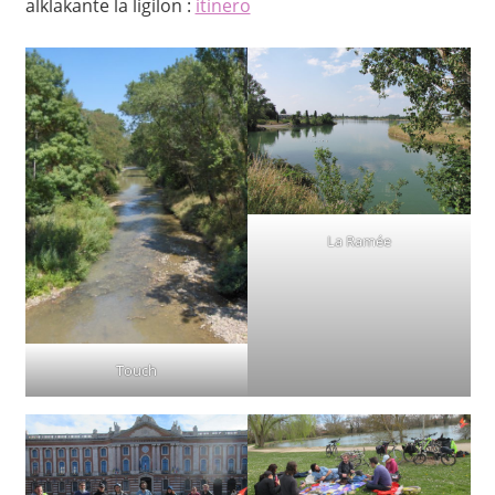
alklakante la ligilon :
itinero
La Ramée
Touch