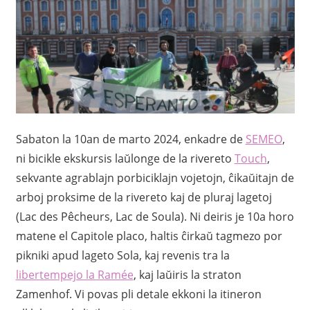
Sabaton la 10an de marto 2024, enkadre de
SEMEO
,
ni bicikle ekskursis laŭlonge de la rivereto
Touch
,
sekvante agrablajn porbiciklajn vojetojn, ĉikaŭitajn de
arboj proksime de la rivereto kaj de pluraj lagetoj
(Lac des Pêcheurs, Lac de Soula). Ni deiris je 10a horo
matene el Capitole placo, haltis ĉirkaŭ tagmezo por
pikniki apud lageto Sola, kaj revenis tra la
libertempejo la Ramée
, kaj laŭiris la straton
Zamenhof. Vi povas pli detale ekkoni la itineron