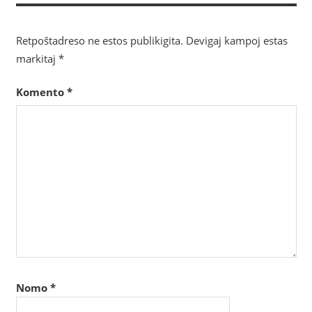
afiŝoj
Retpoŝtadreso ne estos publikigita.
Devigaj kampoj estas
markitaj
*
Komento
*
Nomo
*