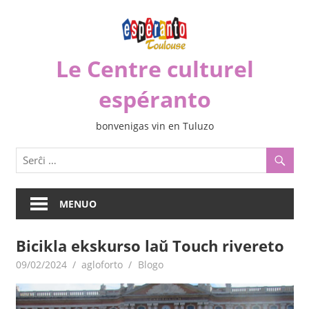
Iri
rekte
al
Le Centre culturel
la
enhavo
espéranto
bonvenigas vin en Tuluzo
MENUO
Bicikla ekskurso laŭ Touch rivereto
09/02/2024
agloforto
Blogo