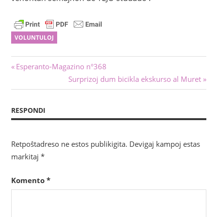
VOLUNTULOJ
Navigado
Antaŭa
Esperanto-Magazino n°368
afiŝo:
Sekva
Surprizoj dum bicikla ekskurso al Muret
tra
afiŝo:
afiŝoj
RESPONDI
Retpoŝtadreso ne estos publikigita.
Devigaj kampoj estas
markitaj
*
Komento
*