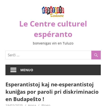
Iri
rekte
al
Le Centre culturel
la
enhavo
espéranto
bonvenigas vin en Tuluzo
MENUO
Esperantistoj kaj ne-esperantistoj
kuniĝas por paroli pri diskriminacio
en Budapeŝto !
19/02/2025
Anna
Blogo