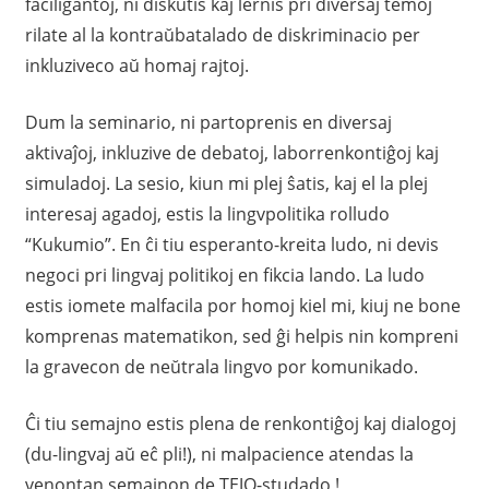
faciligantoj, ni diskutis kaj lernis pri diversaj temoj
rilate al la kontraŭbatalado de diskriminacio per
inkluziveco aŭ homaj rajtoj.
Dum la seminario, ni partoprenis en diversaj
aktivaĵoj, inkluzive de debatoj, laborrenkontiĝoj kaj
simuladoj. La sesio, kiun mi plej ŝatis, kaj el la plej
interesaj agadoj, estis la lingvpolitika rolludo
“Kukumio”. En ĉi tiu esperanto-kreita ludo, ni devis
negoci pri lingvaj politikoj en fikcia lando. La ludo
estis iomete malfacila por homoj kiel mi, kiuj ne bone
komprenas matematikon, sed ĝi helpis nin kompreni
la gravecon de neŭtrala lingvo por komunikado.
Ĉi tiu semajno estis plena de renkontiĝoj kaj dialogoj
(du-lingvaj aŭ eĉ pli!), ni malpacience atendas la
venontan semajnon de TEJO-studado !