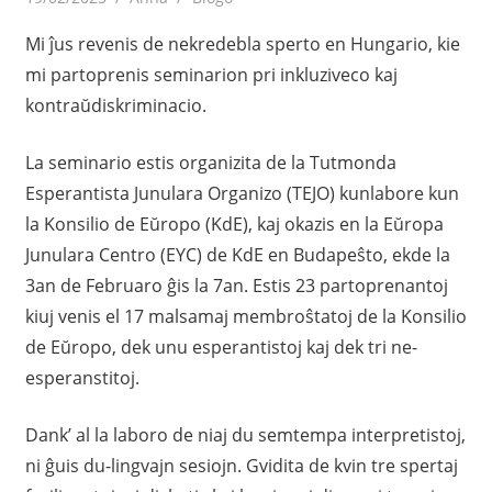
Mi ĵus revenis de nekredebla sperto en Hungario, kie
mi partoprenis seminarion pri inkluziveco kaj
kontraŭdiskriminacio.
La seminario estis organizita de la Tutmonda
Esperantista Junulara Organizo (TEJO) kunlabore kun
la Konsilio de Eŭropo (KdE), kaj okazis en la Eŭropa
Junulara Centro (EYC) de KdE en Budapeŝto, ekde la
3an de Februaro ĝis la 7an. Estis 23 partoprenantoj
kiuj venis el 17 malsamaj membroŝtatoj de la Konsilio
de Eŭropo, dek unu esperantistoj kaj dek tri ne-
esperanstitoj.
Dank’ al la laboro de niaj du semtempa interpretistoj,
ni ĝuis du-lingvajn sesiojn. Gvidita de kvin tre spertaj