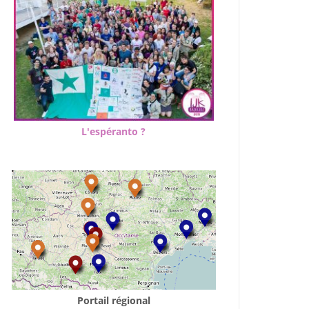
L'espéranto ?
Portail régional