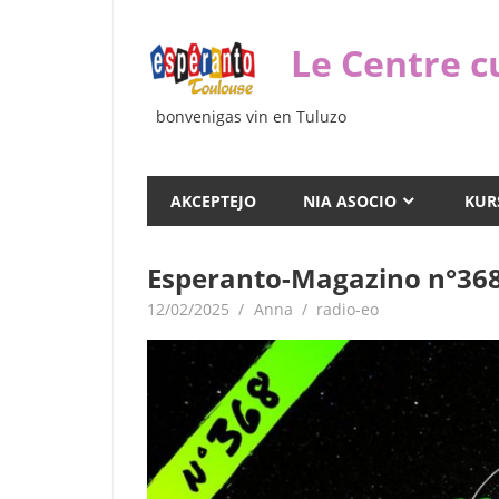
Iri
rekte
Le Centre c
al
la
bonvenigas vin en Tuluzo
enhavo
AKCEPTEJO
NIA ASOCIO
KUR
Esperanto-Magazino n°36
12/02/2025
Anna
radio-eo