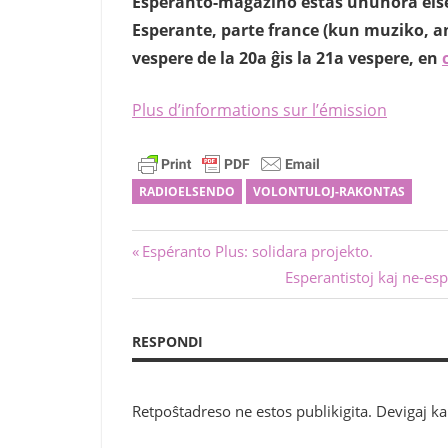
Esperanto-magazino estas unuhora elsen
Esperante, parte france (kun muziko, an
vespere de la 20a ĝis la 21a vespere, en
Plus d’informations sur l’émission
RADIOELSENDO
VOLONTULOJ-RAKONTAS
Navigado
Antaŭa
Espéranto Plus: solidara projekto.
afiŝo:
Sekva
Esperantistoj kaj ne-esp
tra
afiŝo:
afiŝoj
RESPONDI
Retpoŝtadreso ne estos publikigita.
Devigaj k