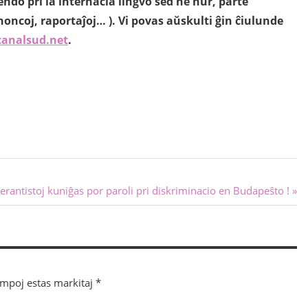
do pri la internacia lingvo sed ne nur, parte
oncoj, raportaĵoj… ). Vi povas aŭskulti ĝin ĉiulunde
canalsud.net
.
erantistoj kuniĝas por paroli pri diskriminacio en Budapeŝto !
ampoj estas markitaj
*