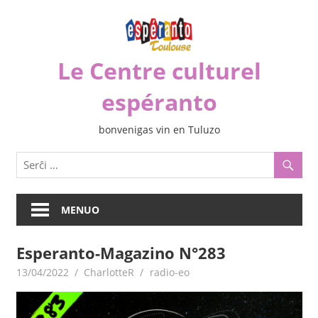
Iri
rekte
al
Le Centre culturel
la
enhavo
espéranto
bonvenigas vin en Tuluzo
MENUO
Esperanto-Magazino N°283
13/04/2022
CharlotteR
radio-eo