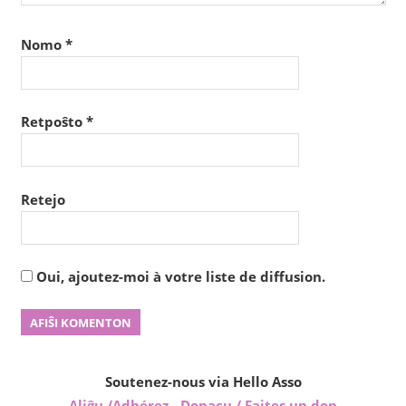
Nomo
*
Retpoŝto
*
Retejo
Oui, ajoutez-moi à votre liste de diffusion.
Soutenez-nous via Hello Asso
Aliĝu /Adhérez
-
Donacu / Faites un don