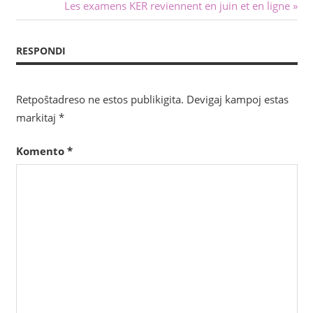
Sekva
Les examens KER reviennent en juin et en ligne
afiŝoj
afiŝo:
RESPONDI
Retpoŝtadreso ne estos publikigita.
Devigaj kampoj estas
markitaj
*
Komento
*