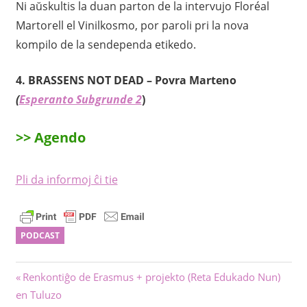
Ni aŭskultis la duan parton de la intervujo Floréal
Martorell el Vinilkosmo, por paroli pri la nova
kompilo de la sendependa etikedo.
4. BRASSENS NOT DEAD – Povra Marteno
(
Esperanto Subgrunde 2
)
>> Agendo
Pli da informoj ĉi tie
PODCAST
Navigado
Antaŭa
Renkontiĝo de Erasmus + projekto (Reta Edukado Nun)
afiŝo:
en Tuluzo
tra