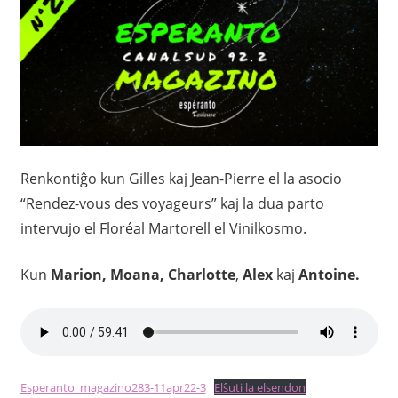
Renkontiĝo kun Gilles kaj Jean-Pierre el la asocio
“Rendez-vous des voyageurs” kaj la dua parto
intervujo el Floréal Martorell el Vinilkosmo.
Kun
Marion, Moana, Charlotte
,
Alex
kaj
Antoine.
Esperanto_magazino283-11apr22-3
Elŝuti la elsendon