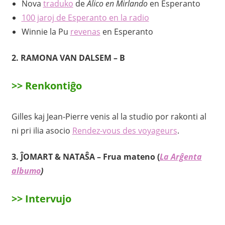
Nova
traduko
de
Alico en Mirlando
en Esperanto
100 jaroj de Esperanto en la radio
Winnie la Pu
revenas
en Esperanto
2. RAMONA VAN DALSEM – B
>>
Renkontiĝo
Gilles kaj Jean-Pierre venis al la studio por rakonti al
ni pri ilia asocio
Rendez-vous des voyageurs
.
3. ĴOMART & NATAŜA – Frua mateno (
La Arĝenta
albumo
)
>> Intervujo