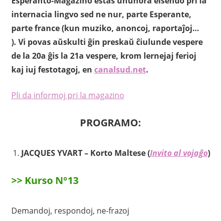
Esperanto-Magazino estas unuhora elsendo pri la
internacia lingvo sed ne nur, parte Esperante,
parte france (kun muziko, anoncoj, raportaĵoj…
). Vi povas aŭskulti ĝin preskaŭ ĉiulunde vespere
de la 20a ĝis la 21a vespere, krom lernejaj ferioj
kaj iuj festotagoj, en
canalsud.net
.
Pli da informoj pri la magazino
PROGRAMO:
JACQUES YVART – Korto Maltese (
Invito al vojaĝo
)
>> Kurso N°13
Demandoj, respondoj, ne-frazoj