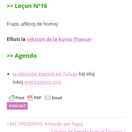
>> Leçon N°16
Frazo, afiksoj de homoj
Elŝuti la
tekston de la kurso (franca)
>> Agendo
la venontaj eventoj en Tuluzo
kaj aliaj
lokoj
eventaservo.org
.
PODCAST
Navigado
Antaŭa
EKC PREZENTAS: Amuziĝo per flagoj
afiŝo:
Sekva
Saluton de freneza bufo el Tajvano!