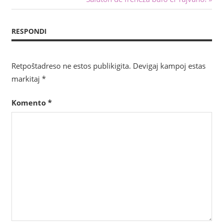
tra
afiŝo:
afiŝoj
RESPONDI
Retpoŝtadreso ne estos publikigita.
Devigaj kampoj estas
markitaj
*
Komento
*