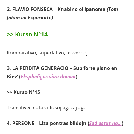
2.
FLAVIO FONSECA – Knabino el Ipanema
(Tom
Jobim en Esperanto)
>>
Kurso N°14
Komparativo, superlativo, us-verboj
3.
LA PERDITA GENERACIO
– Sub forte piano en
Kiev’
(
Eksplodigos vian domon
)
>> Kurso N°15
Transitiveco – la sufiksoj -ig- kaj -iĝ-
4. PERSONE – Liza pentras bildojn (
Sed estas ne…
)