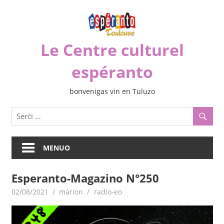
Iri
rekte
al
Le Centre culturel
la
enhavo
espéranto
bonvenigas vin en Tuluzo
MENUO
Esperanto-Magazino N°250
02/08/2021
marion
radio-eo