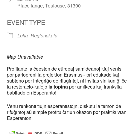
Place lange, Toulouse, 31300
EVENT TYPE
Loka
Regionskala
Map Unavailable
Profitante la ĉeeston de eŭropaj samideanoj kiuj venis
por partopreni la projekton Erasmus+ pri edukado kaj
subteno por integriĝo de rifuĝintoj, ni invitas vin kuniĝi ĉe
la restoracio-kafejo
la topina
por amikeca kaj trankvila
babilado en Esperanto!
Venu renkonti tiujn esperantistojn, diskutu la temon de
rifuĝintoj aŭ simple profitu ĉi tiun okazon por praktiki vian
Esperanton!