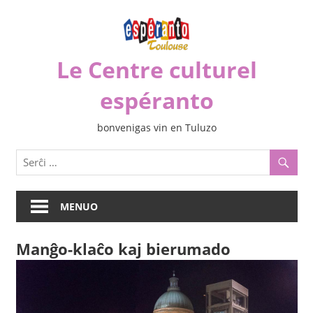
Iri
rekte
al
Le Centre culturel
la
enhavo
espéranto
bonvenigas vin en Tuluzo
MENUO
Manĝo-klaĉo kaj bierumado