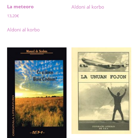
La meteoro
Aldoni al korbo
13,20
€
Aldoni al korbo