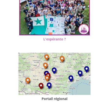
L'espéranto ?
Portail régional