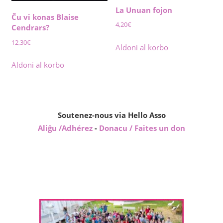
La Unuan fojon
Ĉu vi konas Blaise
4,20
€
Cendrars?
12,30
€
Aldoni al korbo
Aldoni al korbo
Soutenez-nous via Hello Asso
Aliĝu /Adhérez
-
Donacu / Faites un don