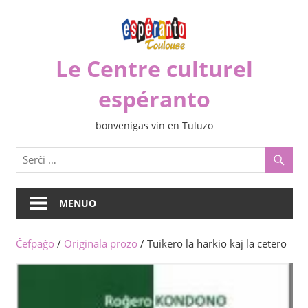
Iri
rekte
al
Le Centre culturel
la
enhavo
espéranto
bonvenigas vin en Tuluzo
MENUO
Ĉefpaĝo
/
Originala prozo
/ Tuikero la harkio kaj la cetero