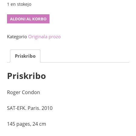
1 en stokejo
Tuikero
ALDONI AL KORBO
la
harkio
Kategorio
Originala prozo
kaj
la
Priskribo
cetero
kvanto
Priskribo
Roger Condon
SAT-EFK. Paris. 2010
145 pages, 24 cm