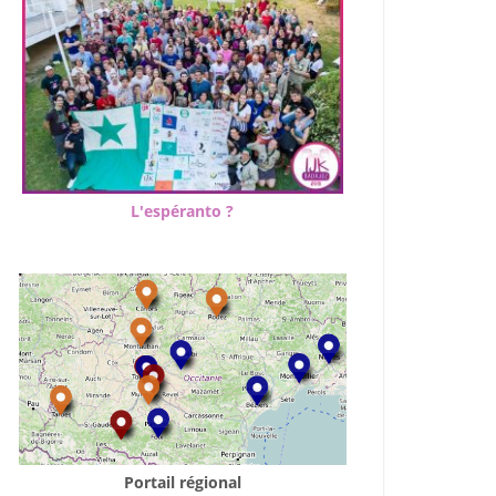
L'espéranto ?
Portail régional