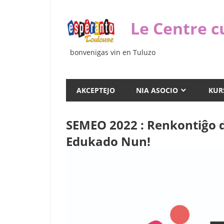
Iri
rekte
Le Centre c
al
la
bonvenigas vin en Tuluzo
enhavo
AKCEPTEJO
NIA ASOCIO
KUR
SEMEO 2022 : Renkontiĝo d
Edukado Nun!