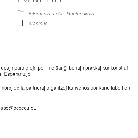
internacia
Loka
Regionskala
erasmus+
lendar
iCalendar
Office 365
pajn partnerojn por interŝanĝi bonajn prakkaj kunkonstrui
en Esperantujo.
membroj de la partneraj organizoj kunvenos por kune labori en
ulouse@occeo.net.