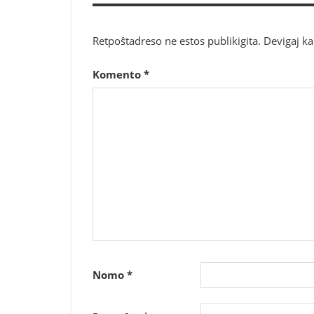
Retpoŝtadreso ne estos publikigita.
Devigaj k
Komento
*
Nomo
*