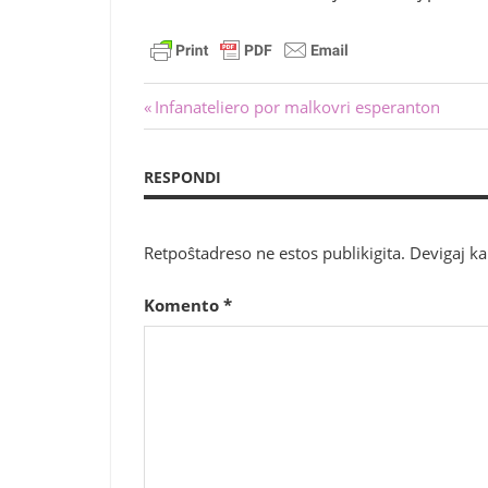
Navigado
Antaŭa
Infanateliero por malkovri esperanton
afiŝo:
tra
RESPONDI
afiŝoj
Retpoŝtadreso ne estos publikigita.
Devigaj k
Komento
*