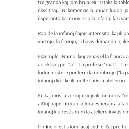
tre granda kaj iom brua. Ni instalis la tablo
ekscititaj… Ni komencis la unuan ludon: Ja
esperanto kaj ni invitis a la infanoj fari sa
Rapide la infanoj ŝajnis interesitaj kaj ili p
vortojn, la frazojn, ili havis demandojn, il
Ekzemple : Nomoj kiuj venas el la franca, an
adjektivoj per “a” – La prefikso “mal ” – La 
ludon ekstere por lerni la nombrojn (“la p
infanoj diris ke ili multe ŝatis la atelieron.
Kelkaj diris la vortojn kiujn ili memoris: “m
alĉiuj paperon kun kolora esperanta alfab
infanoj kiu restis dum la ateliero invitis n
Finfine ni estis iom lacaj sed feliĉaj pro tiu