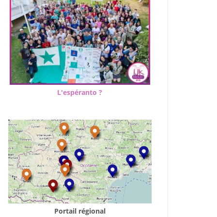
L'espéranto ?
Portail régional