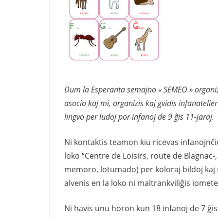
Dum la Esperanta semajno « SEMEO » organizit
asocio kaj mi, organizis kaj gvidis infanatelie
lingvo per ludoj por infanoj de 9 ĝis 11-jaraj.
Ni kontaktis teamon kiu ricevas infanojn
loko “Centre de Loisirs, route de Blagnac-, 
memoro, lotumado) per koloraj bildoj kaj si
alvenis en la loko ni maltrankviliĝis iomet
Ni havis unu horon kun 18 infanoj de 7 ĝis 