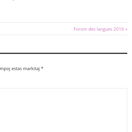
Sekva
Forom des langues 2016
afiŝo:
ampoj estas markitaj
*