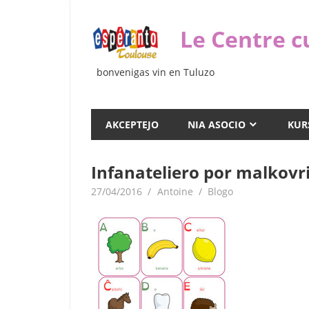
Iri
rekte
Le Centre c
al
la
bonvenigas vin en Tuluzo
enhavo
AKCEPTEJO
NIA ASOCIO
KUR
Infanateliero por malkovr
27/04/2016
Antoine
Blogo