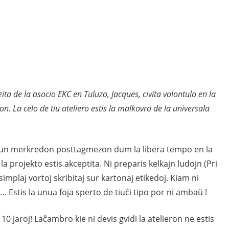
a de la asocio EKC en Tuluzo, Jacques, civita volontulo en la
ron. La celo de tiu ateliero estis la malkovro de la universala
ĉiun merkredon posttagmezon dum la libera tempo en la
la projekto estis akceptita. Ni preparis kelkajn ludojn (Pri
mplaj vortoj skribitaj sur kartonaj etikedoj. Kiam ni
e… Estis la unua foja sperto de tiuĉi tipo por ni ambaŭ !
10 jaroj! Laĉambro kie ni devis gvidi la atelieron ne estis