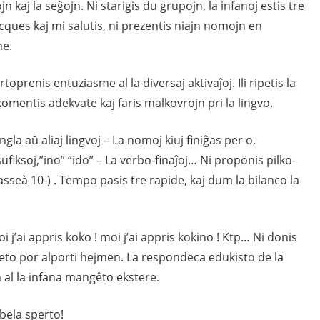
jn kaj la seĝojn. Ni starigis du grupojn, la infanoj estis tre
cques kaj mi salutis, ni prezentis niajn nomojn en
me.
artoprenis entuziasme al la diversaj aktivaĵoj. Ili ripetis la
i komentis adekvate kaj faris malkovrojn pri la lingvo.
gla aŭ aliaj lingvoj – La nomoj kiuj finiĝas per o,
sufiksoj,”ino” “ido” – La verbo-finaĵoj… Ni proponis pilko-
asseà 10-) . Tempo pasis tre rapide, kaj dum la bilanco la
oi j’ai appris koko ! moi j’ai appris kokino ! Ktp… Ni donis
eto por alporti hejmen. La respondeca edukisto de la
in al la infana mangêto ekstere.
 bela sperto!