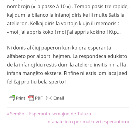
nombrojn (« la passe à 10 ») . Tempo pasis tre rapide,
kaj dum la bilanco la infanoj diris ke ili multe ŝatis la
atelieron. Kelkaj diris la vortojn kiujn ili memoris :
«moi j’ai appris koko ! moi j’ai appris kokino ! Ktp…
Ni donis al ĉiuj paperon kun kolora esperanta
alfabeto por alporti hejmen. La respondeca edukisto
de la infanoj kiu restis dum la ateliero invitis nin al la
infana mangêto ekstere. Finfine ni estis iom lacaj sed
feliĉaj pro tiu bela sperto !
Navigado
Antaŭa
SemEo – Esperanto-semajno de Tuluzo
afiŝo:
Sekva
Infanateliero por malkovri esperanton
tra
afiŝo: