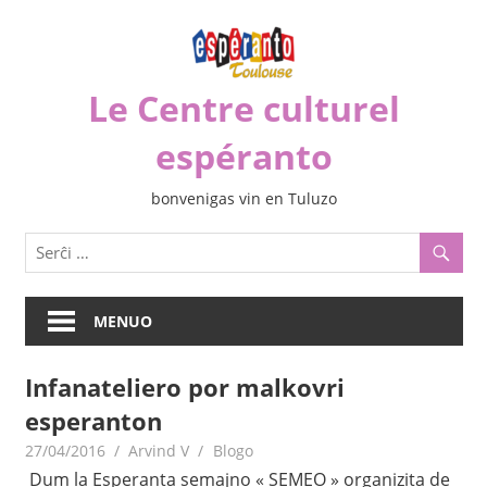
Iri
rekte
al
Le Centre culturel
la
enhavo
espéranto
bonvenigas vin en Tuluzo
MENUO
Infanateliero por malkovri
esperanton
27/04/2016
Arvind V
Blogo
Dum la Esperanta semajno « SEMEO » organizita de