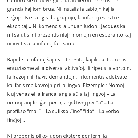
ĉambro kie ni devis gvidi la atelieron ne estis tre
granda kaj iom brua. Ni instalis la tablojn kaj la
seĝojn. Ni starigis du grupojn, la infanoj estis tre
ekscititaj… Ni komencis la unuan ludon : Jacques kaj
mi salutis, ni prezentis niajn nomojn en esperanto kaj
ni invitis a la infanoj fari same.
Rapide la infanoj ŝajnis interesitaj kaj ili partoprenis
entuziasme al la diversaj aktivaĵoj. Ili ripetis la vortojn,
la frazojn, ili havis demandojn, ili komentis adekvate
kaj faris malkovrojn pri la lingvo. Ekzemple : Nomoj
kiuj venas el la franca, angla aŭ aliaj lingvoj – La
nomoj kiuj finiĝas per o, adjektivoj per “a” – La
prefikso “mal ” – La sufiksoj,”ino” “ido” – La verbo-
finaĵoj…
Ni proponis pilko-ludon ekstere por lerni la