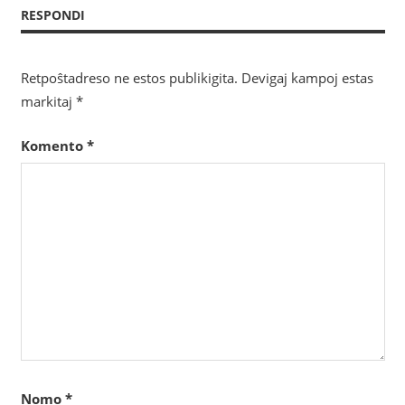
afiŝoj
RESPONDI
Retpoŝtadreso ne estos publikigita.
Devigaj kampoj estas
markitaj
*
Komento
*
Nomo
*