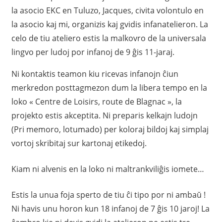
la asocio EKC en Tuluzo, Jacques, civita volontulo en
la asocio kaj mi, organizis kaj gvidis infanatelieron. La
celo de tiu ateliero estis la malkovro de la universala
lingvo per ludoj por infanoj de 9 ĝis 11-jaraj.
Ni kontaktis teamon kiu ricevas infanojn ĉiun
merkredon posttagmezon dum la libera tempo en la
loko « Centre de Loisirs, route de Blagnac », la
projekto estis akceptita. Ni preparis kelkajn ludojn
(Pri memoro, lotumado) per koloraj bildoj kaj simplaj
vortoj skribitaj sur kartonaj etikedoj.
Kiam ni alvenis en la loko ni maltrankviliĝis iomete…
Estis la unua foja sperto de tiu ĉi tipo por ni ambaŭ !
Ni havis unu horon kun 18 infanoj de 7 ĝis 10 jaroj! La