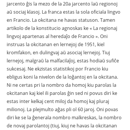
jarcento ĝis la mezo de la 20a jarcento laŭ regionoj
aŭ sociaj klasoj. La franca estas la sola oficiala lingvo
en Francio. La okcitana ne havas statuson. Tamen
artikolo de la konstitucio agnoskas ke « La regionaj
lingvoj apartenas al heredaĵo de Francio ». Oni
instruas la okcitanan en lernejoj de 1951, kiel
kromfakon, en dulingvaj aŭ asociaj lernejoj. Tiuj
lernejoj, malgraŭ la malfacilaĵoj, estas hodiaŭ sufiĉe
sukcesaj. Ne ekzistas statistikoj por Francio kiu
ebligus koni la nivelon de la loĝantoj en la okcitana.
Ni ne certas pri la nombro da homoj kiu parolas la
okcitanan kaj kiel ili parolas ĝin sed ni povus diri ke
estas inter kelkaj cent miloj da homoj kaj pluraj
milionoj. La plejmulto aĝas pli ol 60 jaroj. Oni povas
diri ke se la ĝenerala nombro malkreskas, la nombro
de novaj parolantoj (tiuj, kiuj ne havas la okcitanan