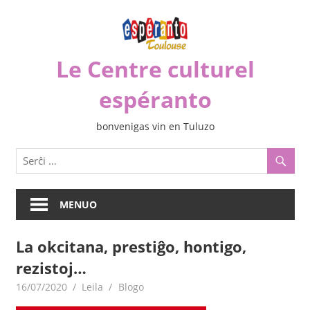
Iri
rekte
al
Le Centre culturel
la
enhavo
espéranto
bonvenigas vin en Tuluzo
MENUO
La okcitana, prestiĝo, hontigo,
rezistoj…
16/07/2020
Leila
Blogo