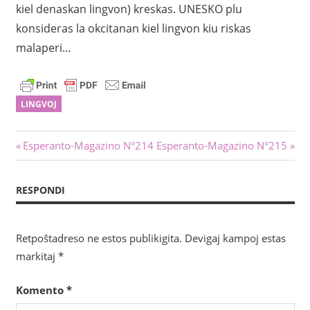
kiel denaskan lingvon) kreskas. UNESKO plu
konsideras la okcitanan kiel lingvon kiu riskas
malaperi…
LINGVOJ
Navigado
Antaŭa
Sekva
Esperanto-Magazino N°214
Esperanto-Magazino N°215
afiŝo:
afiŝo:
tra
RESPONDI
afiŝoj
Retpoŝtadreso ne estos publikigita.
Devigaj kampoj estas
markitaj
*
Komento
*