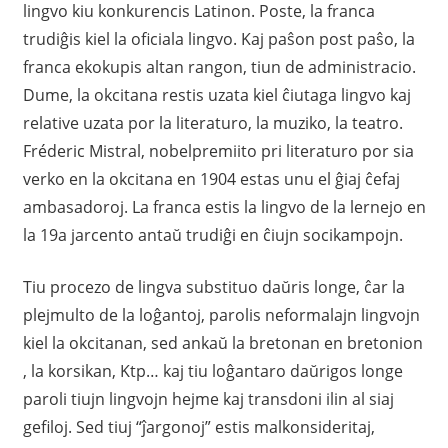
lingvo kiu konkurencis Latinon. Poste, la franca
trudiĝis kiel la oficiala lingvo. Kaj paŝon post paŝo, la
franca ekokupis altan rangon, tiun de administracio.
Dume, la okcitana restis uzata kiel ĉiutaga lingvo kaj
relative uzata por la literaturo, la muziko, la teatro.
Fréderic Mistral, nobelpremiito pri literaturo por sia
verko en la okcitana en 1904 estas unu el ĝiaj ĉefaj
ambasadoroj. La franca estis la lingvo de la lernejo en
la 19a jarcento antaŭ trudiĝi en ĉiujn socikampojn.
Tiu procezo de lingva substituo daŭris longe, ĉar la
plejmulto de la loĝantoj, parolis neformalajn lingvojn
kiel la okcitanan, sed ankaŭ la bretonan en bretonion
, la korsikan, Ktp… kaj tiu loĝantaro daŭrigos longe
paroli tiujn lingvojn hejme kaj transdoni ilin al siaj
gefiloj. Sed tiuj “ĵargonoj” estis malkonsideritaj,