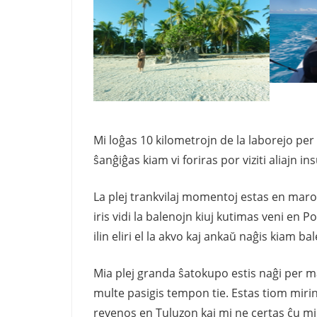
Mi loĝas 10 kilometrojn de la laborejo per 
ŝanĝiĝas kiam vi foriras por viziti aliajn ins
La plej trankvilaj momentoj estas en maro 
iris vidi la balenojn kiuj kutimas veni en Po
ilin eliri el la akvo kaj ankaŭ naĝis kiam ba
Mia plej granda ŝatokupo estis naĝi per mas
multe pasigis tempon tie. Estas tiom miri
revenos en Tuluzon kaj mi ne certas ĉu mi