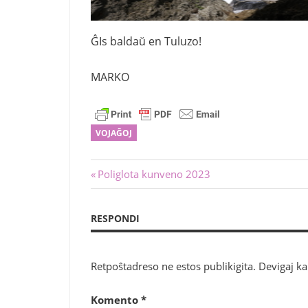
ĜIs baldaŭ en Tuluzo!
MARKO
VOJAĜOJ
Navigado
Antaŭa
Poliglota kunveno 2023
afiŝo:
tra
RESPONDI
afiŝoj
Retpoŝtadreso ne estos publikigita.
Devigaj k
Komento
*