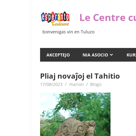
Iri
rekte
Le Centre c
al
la
bonvenigas vin en Tuluzo
enhavo
AKCEPTEJO
NIA ASOCIO
KUR
Pliaj novaĵoj el Tahitio
17/08/2023
marion
Blogo