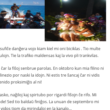
sufiĉe danĝera vojo kiam kiel mi oni biciklas . Tio multe
ulojn. Tie la trafiko maldensas kaj la vivo pli trankvilas.
ĉar la fiŝoj senbrue parolas. En oktobro kun mia filino ni
linezio por naski la idojn. Ni estis tre ŝancaj ĉar ni vidis
lenido proksimiĝis al ni!
ko, naĝiloj kaj spirtubo por rigardi fiŝojn ĉe rifo. Mi
nde! Sed tio baldaŭ finiĝos. La unuan de septembro mi
 vidos tiom da mirindaĵoj en la kanalo…