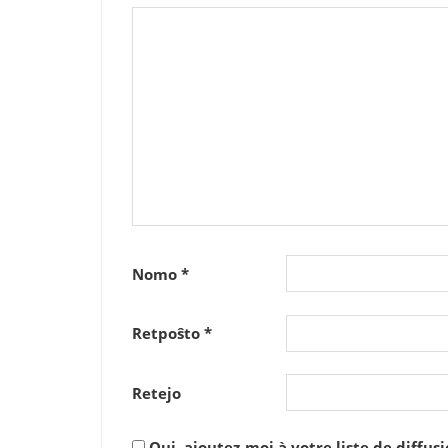
Nomo
*
Retpoŝto
*
Retejo
Oui, ajoutez-moi à votre liste de diffusi