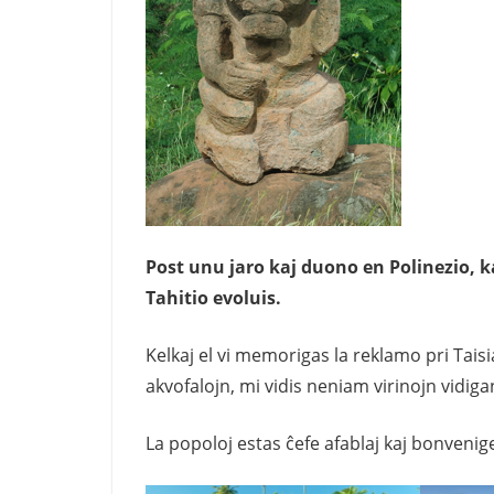
Post unu jaro kaj duono en Polinezio, 
Tahitio evoluis.
Kelkaj el vi memorigas la reklamo pri Tais
akvofalojn, mi vidis neniam virinojn vidig
La popoloj estas ĉefe afablaj kaj bonvenige