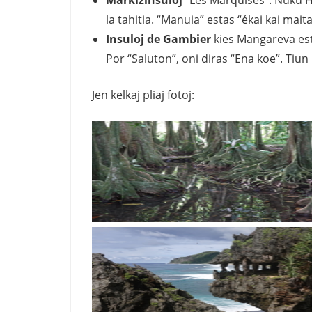
la tahitia. “Manuia” estas “ékai kai mait
Insuloj de Gambier
kies Mangareva esta
Por “Saluton”, oni diras “Ena koe”. Tiun
Jen kelkaj pliaj fotoj: