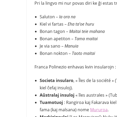
Pri la lingvo mi nur povas diri ke ĝi estas t
Saluton –
Ia ora na
Kiel vi fartas –
Eha ta’oe huru
Bonan tagon –
Maitai teie mahana
Bonan apetiton –
Tama maitai
Je via sano –
Manuia
Bonan nokton –
Taoto maitai
Franca Polinezio enhavas kvin insularojn :
Societa insularo
, « Îles de la société 
kiel ĉefaj insuloj).
Aŭstralaj insuloj
« îles australes » (Tu
Tuamotuoj
: Rangiroa kaj Fakarava kiel ĉ
fama (kaj malsana) nome
Mururoa
.
Markizinsuloj
“Les Marquises”: Nuku Hi