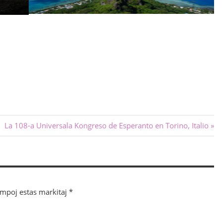
Sekva
La 108-a Universala Kongreso de Esperanto en Torino, Italio
afiŝo:
ampoj estas markitaj
*