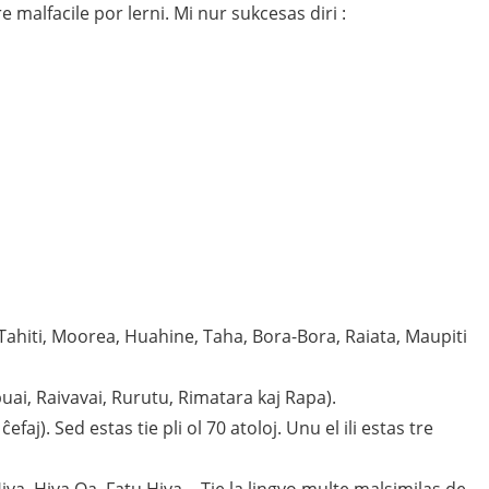
re malfacile por lerni. Mi nur sukcesas diri :
» (Tahiti, Moorea, Huahine, Taha, Bora-Bora, Raiata, Maupiti
buai, Raivavai, Rurutu, Rimatara kaj Rapa).
efaj). Sed estas tie pli ol 70 atoloj. Unu el ili estas tre
va, Hiva Oa, Fatu Hiva… Tie la lingvo multe malsimilas de