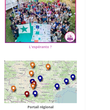
L'espéranto ?
Portail régional