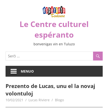
Iri
rekte
al
Le Centre culturel
la
enhavo
espéranto
bonvenigas vin en Tuluzo
MENUO
Prezento de Lucas, unu el la novaj
volontuloj
10/02/2021
Lucas Riviere
Blogo