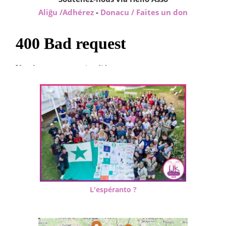
Aliĝu /Adhérez
-
Donacu / Faites un don
L'espéranto ?