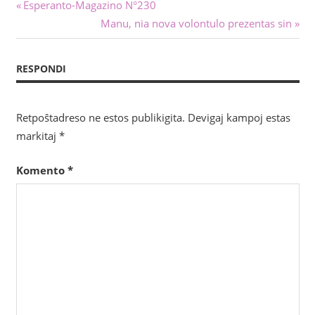
Navigado
Antaŭa
Esperanto-Magazino N°230
afiŝo:
Sekva
Manu, nia nova volontulo prezentas sin
tra
afiŝo:
afiŝoj
RESPONDI
Retpoŝtadreso ne estos publikigita.
Devigaj kampoj estas
markitaj
*
Komento
*