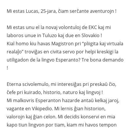
Mi estas Lucas, 25-jara, ĉiam serĉante aventurojn !
Mi estas unu el la novaj volontuloj de EKC kaj mi
laboros unue in Tuluzo kaj due en Slovakio !
Kial homo kiu havas Magistron pri “pliigita kaj virtuala
realaĵo” troviĝas en civita servo por helpi kreskigi la
utiligadon de la lingvo Esperanto? Tre bona demando
!
Eterna scivolemulo, mi interesiĝas pri preskaŭ ĉio,
ĉefe pri kuirado, historio, naturo kaj lingvoj !
Mi malkovris Esperanton hazarde antaŭ kelkaj jaroj,
vagante en Vikipedio. Mi lernis ĝian historion,
valorojn kaj ĝian celon. Mi decidis konservi en mia
kapo tiun lingvon por tiam, kiam mi havos tempon