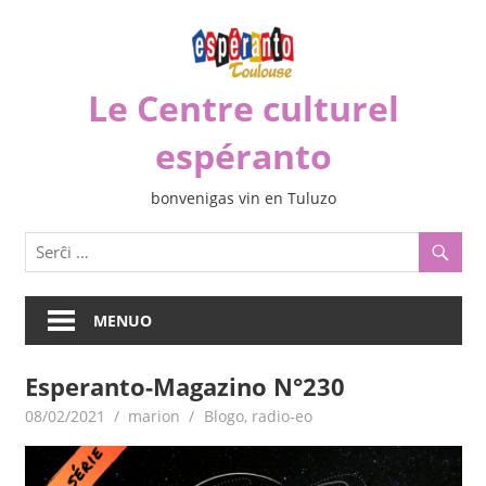
Iri
rekte
al
Le Centre culturel
la
enhavo
espéranto
bonvenigas vin en Tuluzo
MENUO
Esperanto-Magazino N°230
08/02/2021
marion
Blogo
,
radio-eo