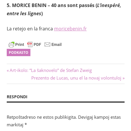
5.
MORICE BENIN
– 40 ans sont passés (
L’inespéré,
entre les lignes
)
La retejo en la franca
moricebenin.fr
PODKASTO
Navigado
Antaŭa
Art-ikolo: “La ŝaknovelo” de Stefan Zweig
afiŝo:
Sekva
Prezento de Lucas, unu el la novaj volontuloj
tra
afiŝo:
afiŝoj
RESPONDI
Retpoŝtadreso ne estos publikigita.
Devigaj kampoj estas
markitaj
*