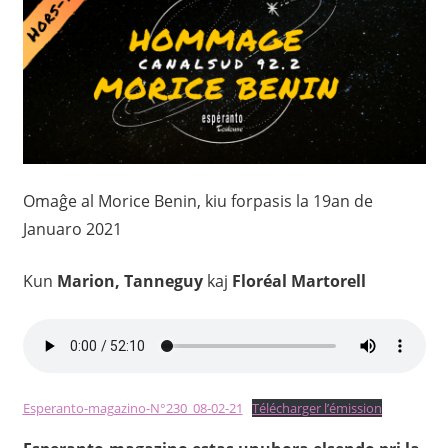
Omaĝe al Morice Benin, kiu forpasis la 19an de
Januaro 2021
Kun
Marion, Tanneguy
kaj
Floréal Martorell
Esperanto-magazino-N°230_08-02-21
Télécharger l’émission