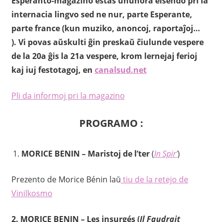
Esperanto-magazino estas unuhora elsendo pri la
internacia lingvo sed ne nur, parte Esperante,
parte france (kun muziko, anoncoj, raportaĵoj…
). Vi povas aŭskulti ĝin preskaŭ ĉiulunde vespere
de la 20a ĝis la 21a vespere, krom lernejaj ferioj
kaj iuj festotagoj, en
canalsud.net
Pli da informoj pri la magazino
PROGRAMO :
MORICE BENIN – Maristoj de l’ter
(
In Spir’
)
Prezento de Morice Bénin laŭ
tiu de la retejo de
Vinilkosmo
2.
MORICE BENIN
– Les insurgés (
Il Faudrait