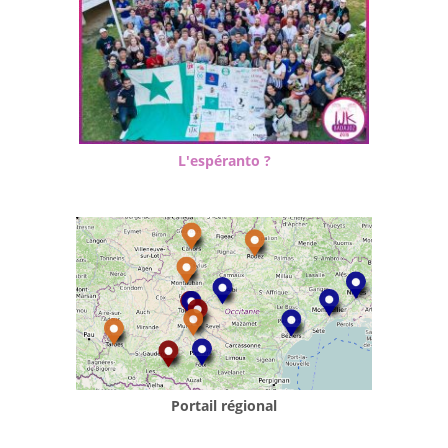
L'espéranto ?
Portail régional