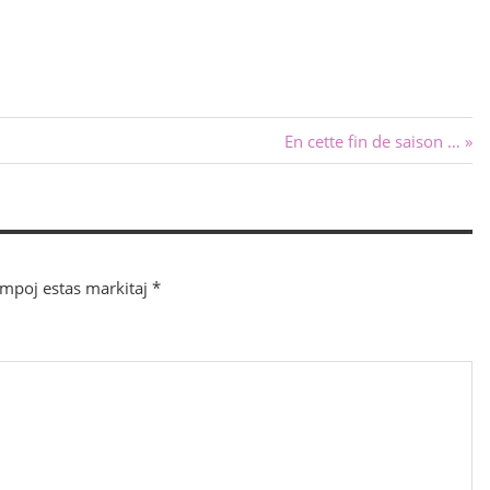
Sekva
En cette fin de saison …
afiŝo:
ampoj estas markitaj
*