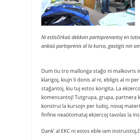
Ni estisĉirkaŭ dekkvin partoprenantoj en tutse
ankaŭ partoprenis al la kurso, gastigis nin am
Dum tiu tro mallonga staĝo ni malkovris in
klarigoj, kiujn li donis al ni, ebligis al ni
staĝantoj, kiu tuj estos korigita. La ekzerc
komencantoj! Tutgrupa, grupa, partnera ka
konstrui la kursojn per ludoj, novaj mater
finfine neaŭtomataj ekzercoj tavolas la in
Dank’ al EKC ni estos eble iam instruistoj,ĉ