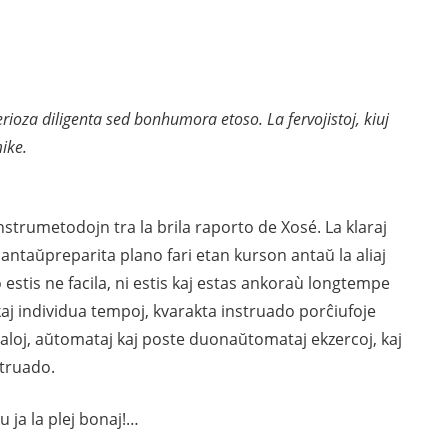
rioza diligenta sed bonhumora etoso. La fervojistoj, kiuj
ike.
strumetodojn tra la brila raporto de Xosé. La klaraj
 per antaŭpreparita plano fari etan kurson antaŭ la aliaj
o estis ne facila, ni estis kaj estas ankoraù longtempe
j individua tempoj, kvarakta instruado porĉiufoje
ialoj, aŭtomataj kaj poste duonaŭtomataj ekzercoj, kaj
struado.
u ja la plej bonaj!…