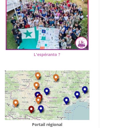
L'espéranto ?
Portail régional