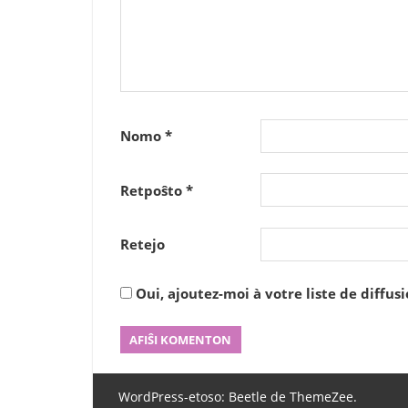
Nomo
*
Retpoŝto
*
Retejo
Oui, ajoutez-moi à votre liste de diffusi
WordPress-etoso: Beetle de ThemeZee.