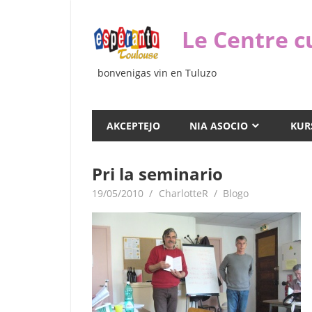
Iri
rekte
Le Centre c
al
la
bonvenigas vin en Tuluzo
enhavo
AKCEPTEJO
NIA ASOCIO
KUR
Pri la seminario
19/05/2010
CharlotteR
Blogo