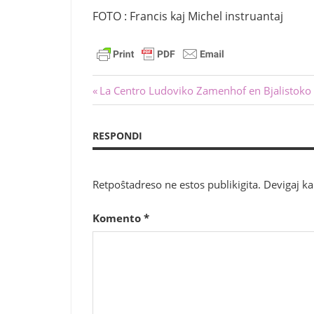
FOTO : Francis kaj Michel instruantaj
Navigado
Antaŭa
La Centro Ludoviko Zamenhof en Bjalistoko
afiŝo:
tra
RESPONDI
afiŝoj
Retpoŝtadreso ne estos publikigita.
Devigaj k
Komento
*