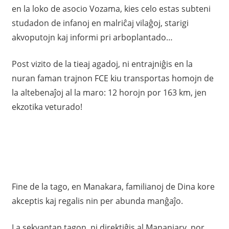
en la loko de asocio Vozama, kies celo estas subteni
studadon de infanoj en malriĉaj vilaĝoj, starigi
akvoputojn kaj informi pri arboplantado…
Post vizito de la tieaj agadoj, ni entrajniĝis en la
nuran faman trajnon FCE kiu transportas homojn de
la altebenaĵoj al la maro: 12 horojn por 163 km, jen
ekzotika veturado!
Fine de la tago, en Manakara, familianoj de Dina kore
akceptis kaj regalis nin per abunda manĝaĵo.
La sekvantan tagon, ni direktiĝis al Mananjary, por