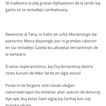
Ni malkovris la plej gravan ŝiphavenon de la lando kaj
gastis en la restadejo Lambahoany.
Reveninte al Tana, ni haltis en urbo Moramango kie
pastorino Miora disponigis por ni grandan salonon
en sia restadejo Gazela kiu akceptas lernantinojn de
la kamparo.
Ŝi estas esperantistino, kaj ĉiuj lernantinoj deziris
ricevi kurson de Niko: farite en vigla etoso!
Poste ni ne forgesis viziti novan vilaĝan
naturrezervejon kiu entenas alian specon de lemuroj:
Aye aye, kiuj estas ĉiam viglaj kaj ĉarmaj kun siaj
grandaj okuloj.