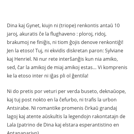
Dina kaj Gynet, kiujn ni (triope) renkontis antaŭ 10
jaroj, akuratis ĉe la flughaveno : ploroj, ridoj,
brakumoj ne finiĝis, ni tiom ĝojis denove renkontiĝi!
Jen la etoso! Tuj, ni ekvidis diskretan paron: Sylviane
kaj Henriel. Ni nur rete interŝanĝis kun nia amiko,
sed, ĉar la amikoj de miaj amikoj estas… Vi komprenis
ke la etoso inter ni iĝas pli ol ĝentila!
Ni do pretis por veturi per verda buseto, deknaŭope,
kaj tuj post nokto en la ĉefurbo, ni trafis la urbon
Antsirabe. Ni romantike promenis ĉirkaŭ grandaj
lagoj kaj atente aŭskultis la legendojn rakontatajn de
Lala (patrino de Dina kaj elstara esperantistino en
Antananarivo).