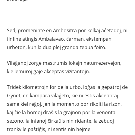
Sed, promeninte en Ambositra por kelkaj aĉetadoj, ni
finfine atingis Ambalavao, ĉarman, ekstempan
urbeton, kun la dua plej granda zebua foiro.
Vilaĝanoj zorge mastrumis lokajn naturrezervejon,
kie lemuroj gaje akceptas vizitantojn.
Tridek kilometrojn for de la urbo, loĝas la gepatroj de
Gynet, en kampara vilaĝeto, kie ni estis akceptitaj
same kiel reĝoj. Jen la momento por rikolti la rizon,
kaj ĉie la homoj draŝis la grajnon por la venonta
sezono, la infanoj ĉirkaŭis nin ridante, la zebuoj
trankvile paŝtiĝis, ni sentis nin hejme!