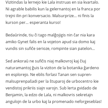
Vizitindas la lernejo kie Lala instruas en sia kvartalo.
Ni agrable babilis kun la gelernantoj en la franca por
trejni ilin pri konversacio. Malsurprize… ni finis la
kurson per… esperanta kurso!
Bedaŭrinde, tiu ĉi tago malĝojigis nin ĉar nia kara
amiko Gynet falis en la vojeton apud sia domo kaj
vundis sin sufiĉe serioze, rompinte sian patelon…
Sed ankoraŭ ne sufiĉis niaj malkovroj kaj ĉiuj
naturamantoj ĝuis la viziton de la botanika ĝardeno
en esplorejo. Ne eblis forlasi Tanan sen supren-
malsuprenpaŝadi per la ŝtuparoj de urbocentro kie
vendistoj prikriis siajn varojn. Sub lerta gvidado de
Benjamin, la edzo de Lala, ni malkovris sekretajn
angulojn de la urbo kaj la promenado neforgeseblas!