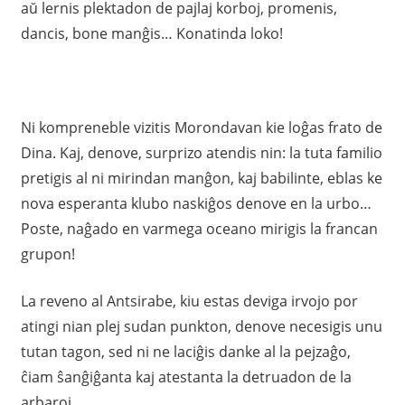
aŭ lernis plektadon de pajlaj korboj, promenis,
dancis, bone manĝis… Konatinda loko!
Ni kompreneble vizitis Morondavan kie loĝas frato de
Dina. Kaj, denove, surprizo atendis nin: la tuta familio
pretigis al ni mirindan manĝon, kaj babilinte, eblas ke
nova esperanta klubo naskiĝos denove en la urbo…
Poste, naĝado en varmega oceano mirigis la francan
grupon!
La reveno al Antsirabe, kiu estas deviga irvojo por
atingi nian plej sudan punkton, denove necesigis unu
tutan tagon, sed ni ne laciĝis danke al la pejzaĝo,
ĉiam ŝanĝiĝanta kaj atestanta la detruadon de la
arbaroj…