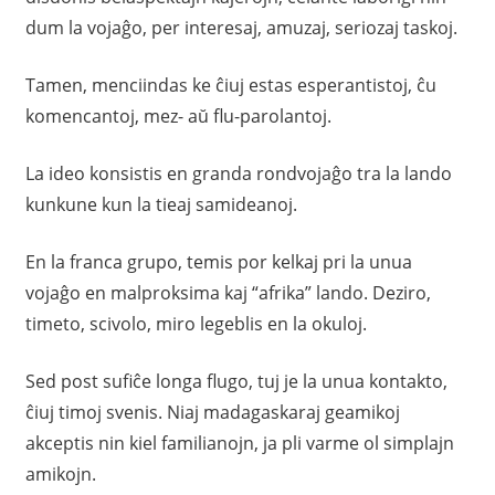
dum la vojaĝo, per interesaj, amuzaj, seriozaj taskoj.
Tamen, menciindas ke ĉiuj estas esperantistoj, ĉu
komencantoj, mez- aŭ flu-parolantoj.
La ideo konsistis en granda rondvojaĝo tra la lando
kunkune kun la tieaj samideanoj.
En la franca grupo, temis por kelkaj pri la unua
vojaĝo en malproksima kaj “afrika” lando. Deziro,
timeto, scivolo, miro legeblis en la okuloj.
Sed post sufiĉe longa flugo, tuj je la unua kontakto,
ĉiuj timoj svenis. Niaj madagaskaraj geamikoj
akceptis nin kiel familianojn, ja pli varme ol simplajn
amikojn.