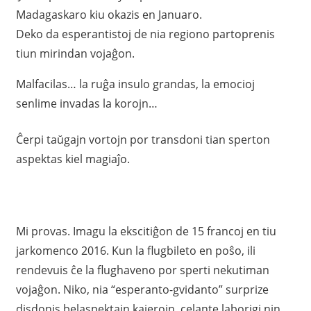
Madagaskaro kiu okazis en Januaro.
Deko da esperantistoj de nia regiono partoprenis
tiun mirindan vojaĝon.
Malfacilas… la ruĝa insulo grandas, la emocioj
senlime invadas la korojn…
Ĉerpi taŭgajn vortojn por transdoni tian sperton
aspektas kiel magiaĵo.
Mi provas. Imagu la ekscitiĝon de 15 francoj en tiu
jarkomenco 2016. Kun la flugbileto en poŝo, ili
rendevuis ĉe la flughaveno por sperti nekutiman
vojaĝon. Niko, nia “esperanto-gvidanto” surprize
disdonis belaspektajn kajerojn, celante laborigi nin