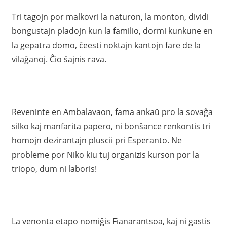
Tri tagojn por malkovri la naturon, la monton, dividi
bongustajn pladojn kun la familio, dormi kunkune en
la gepatra domo, ĉeesti noktajn kantojn fare de la
vilaĝanoj. Ĉio ŝajnis rava.
Reveninte en Ambalavaon, fama ankaŭ pro la sovaĝa
silko kaj manfarita papero, ni bonŝance renkontis tri
homojn dezirantajn pluscii pri Esperanto. Ne
probleme por Niko kiu tuj organizis kurson por la
triopo, dum ni laboris!
La venonta etapo nomiĝis Fianarantsoa, kaj ni gastis