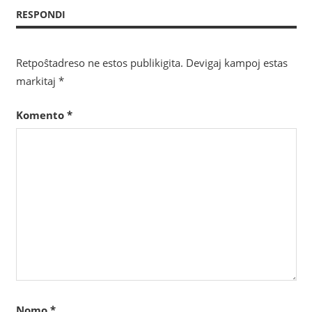
afiŝoj
RESPONDI
Retpoŝtadreso ne estos publikigita.
Devigaj kampoj estas
markitaj
*
Komento
*
Nomo
*