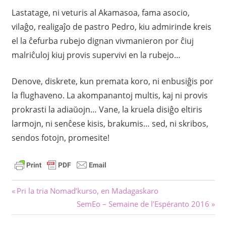
Lastatage, ni veturis al Akamasoa, fama asocio,
vilaĝo, realigaĵo de pastro Pedro, kiu admirinde kreis
el la ĉefurba rubejo dignan vivmanieron por ĉiuj
malriĉuloj kiuj provis supervivi en la rubejo…
Denove, diskrete, kun premata koro, ni enbusiĝis por
la flughaveno. La akompanantoj multis, kaj ni provis
prokrasti la adiaŭojn… Vane, la kruela disiĝo eltiris
larmojn, ni senĉese kisis, brakumis… sed, ni skribos,
sendos fotojn, promesite!
Navigado
Antaŭa
Pri la tria Nomad’kurso, en Madagaskaro
afiŝo:
Sekva
SemEo – Semaine de l’Espéranto 2016
tra
afiŝo: