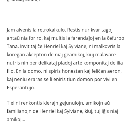
Jam alvenis la retrokalkulo. Restis nur kvar tagoj
antaŭ nia foriro, kaj multis la farendaĵoj en la ĉefurbo
Tana. Invititaj ĉe Henriel kaj Sylviane, ni malkovris la
koregan akcepton de niaj geamikoj, kiuj malavare
nutris nin per delikataj pladoj arte komponitaj de ilia
filo. En la domo, ni spiris honestan kaj feliĉan aeron,
kaj neniu eraras se li eniris tiun domon por vivi en
Esperantujo.
Tiel ni renkontis klerajn gejunulojn, amikojn aŭ
familianojn de Henriel kaj Sylviane, kiuj, tuj iĝis niaj
amikoj…