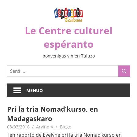
Iri
rekte
al
Le Centre culturel
la
enhavo
espéranto
bonvenigas vin en Tuluzo
MENUO
Pri la tria Nomad’kurso, en
Madagaskaro
08/03/2016
Arvind V
Blogo
Jen raporto de Evelyne pri la tria Nomad’kurso en