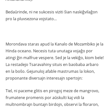
Bedaŭrinde, ni ne sukcesis viziti ŝian naskiĝvilaĝon
pro la pluvsezona vojstato…
Morondava staras apud la Kanalo de Mozambiko je la
Hinda oceano. Necesis tuta unutaga vojaĝo por
atingi ĝin malfrue vespere. Sed je la vekiĝo, kiom bele!
La restadejo Tsaravahiny situis en baobaba arbaro
en la boŝo. Gejunuloj afable mastrumas la lokon,
proponante diversajn interesajn spertojn:
Tiel, ni paceme glitis en pirogoj meze de mangrovo,
frumatene promenis por aŭskulti kaj vidi la
multnombrajn buntajn birdojn, observi la floraron,