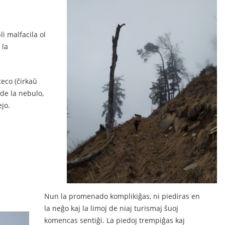
i malfacila ol
 la
teco (ĉirkaŭ
de la nebulo,
jo.
Nun la promenado komplikiĝas, ni piediras en
la neĝo kaj la limoj de niaj turismaj ŝuoj
komencas sentiĝi. La piedoj trempiĝas kaj