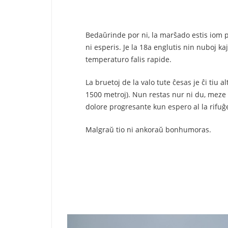
Bedaŭrinde por ni, la marŝado estis iom pl
ni esperis. Je la 18a englutis nin nuboj kaj
temperaturo falis rapide.
La bruetoj de la valo tute ĉesas je ĉi tiu al
1500 metroj). Nun restas nur ni du, meze 
dolore progresante kun espero al la rifuĝe
Malgraŭ tio ni ankoraŭ bonhumoras.