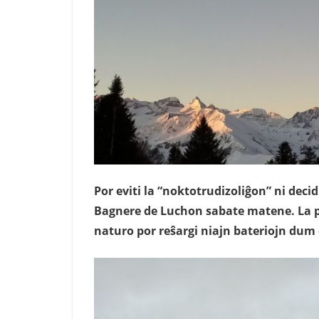
Por eviti la “noktotrudizoliĝon” ni dec
Bagnere de Luchon sabate matene. La pl
naturo por reŝargi niajn bateriojn dum 