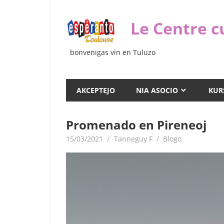
Iri
rekte
Le Centre c
al
la
bonvenigas vin en Tuluzo
enhavo
AKCEPTEJO
NIA ASOCIO
KUR
Promenado en Pireneoj
15/03/2021
Tanneguy F
Blogo