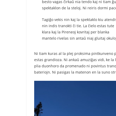
besto vagas ĉirkaŭ nia tendo kaj ni tiam ĝu
spektaklon de la steloj. Ni reiris dormi pac
Tagiĝo vekis nin kaj la spektaklo kiu atendi
nin indis tranokti ĉi tie. La ĉielo estas tute
klara kaj la Pireneoj kovritaj per blanka
mantelo rivelas sin antaŭ niaj gluitaj okulo
Ni tiam kuras al la plej proksima pintkunveno p
estas grandioza. Ni ankaŭ amuziĝas vidi, ke la 
plia duonhoro da promenado ni povintus trano
bateriojn. Ni pasigas la matenon en la suno str