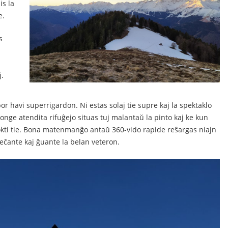
is la
e.
s
j.
or havi superrigardon. Ni estas solaj tie supre kaj la spektaklo
longe atendita rifuĝejo situas tuj malantaŭ la pinto kaj ke kun
kti tie. Bona matenmanĝo antaŭ 360-vido rapide reŝargas niajn
eĉante kaj ĝuante la belan veteron.