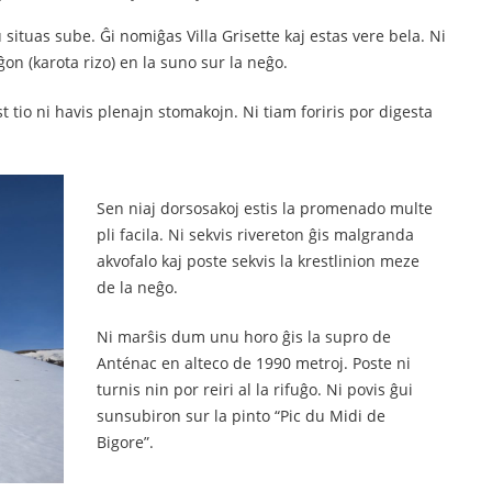
 situas sube. Ĝi nomiĝas Villa Grisette kaj estas vere bela. Ni
n (karota rizo) en la suno sur la neĝo.
 tio ni havis plenajn stomakojn. Ni tiam foriris por digesta
Sen niaj dorsosakoj estis la promenado multe
pli facila. Ni sekvis rivereton ĝis malgranda
akvofalo kaj poste sekvis la krestlinion meze
de la neĝo.
Ni marŝis dum unu horo ĝis la supro de
Anténac en alteco de 1990 metroj. Poste ni
turnis nin por reiri al la rifuĝo. Ni povis ĝui
sunsubiron sur la pinto “Pic du Midi de
Bigore”.