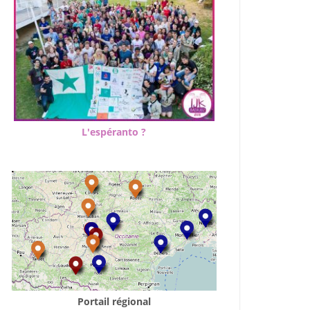
L'espéranto ?
Portail régional