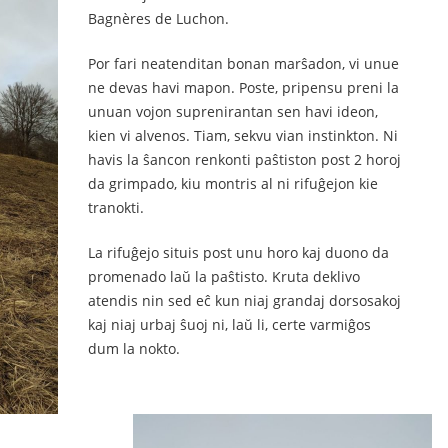
Bagnères de Luchon.
Por fari neatenditan bonan marŝadon, vi unue
ne devas havi mapon. Poste, pripensu preni la
unuan vojon suprenirantan sen havi ideon,
kien vi alvenos. Tiam, sekvu vian instinkton. Ni
havis la ŝancon renkonti paŝtiston post 2 horoj
da grimpado, kiu montris al ni rifuĝejon kie
tranokti.
La rifuĝejo situis post unu horo kaj duono da
promenado laŭ la paŝtisto. Kruta deklivo
atendis nin sed eĉ kun niaj grandaj dorsosakoj
kaj niaj urbaj ŝuoj ni, laŭ li, certe varmiĝos
dum la nokto.