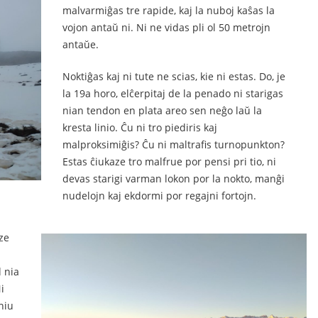
malvarmiĝas tre rapide, kaj la nuboj kaŝas la
vojon antaŭ ni. Ni ne vidas pli ol 50 metrojn
antaŭe.
Noktiĝas kaj ni tute ne scias, kie ni estas. Do, je
la 19a horo, elĉerpitaj de la penado ni starigas
nian tendon en plata areo sen neĝo laŭ la
kresta linio. Ĉu ni tro piediris kaj
malproksimiĝis? Ĉu ni maltrafis turnopunkton?
Estas ĉiukaze tro malfrue por pensi pri tio, ni
devas starigi varman lokon por la nokto, manĝi
nudelojn kaj ekdormi por regajni fortojn.
ze
d nia
i
niu