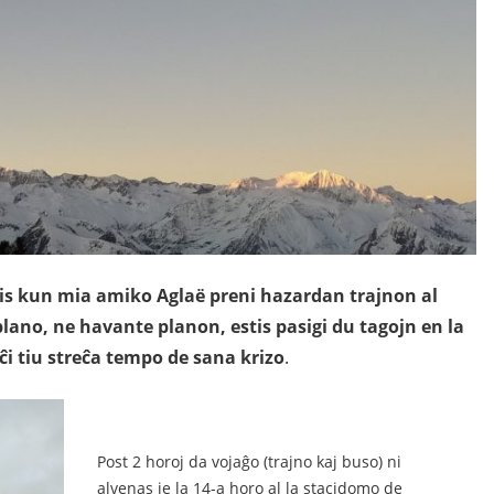
idis kun mia amiko Aglaë preni hazardan trajnon al
ano, ne havante planon, estis pasigi du tagojn en la
ĉi tiu streĉa tempo de sana krizo
.
Post 2 horoj da vojaĝo (trajno kaj buso) ni
alvenas je la 14-a horo al la stacidomo de