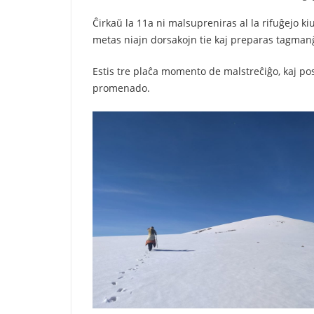
Ĉirkaŭ la 11a ni malsupreniras al la rifuĝejo kiu
metas niajn dorsakojn tie kaj preparas tagmanĝo
Estis tre plaĉa momento de malstreĉiĝo, kaj post
promenado.