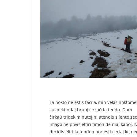
La nokto ne estis facila, min vekis noktome
suspektindaj bruoj ĉirkaŭ la tendo. Dum
ĉirkaŭ tridek minutoj ni atendis silente se
imago ne povis eltiri timon de niaj kapoj. N
decidis eliri la tendon por esti certaj ke ne