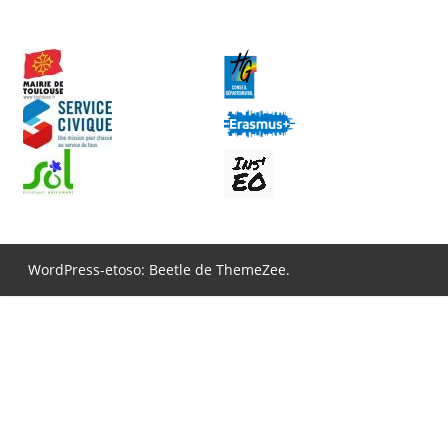
WordPress-etoso: Beetle de ThemeZee.