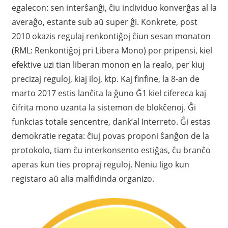
egalecon: sen interŝanĝi, ĉiu individuo konverĝas al la
averaĝo, estante sub aŭ super ĝi. Konkrete, post
2010 okazis regulaj renkontiĝoj ĉiun sesan monaton
(RML: Renkontiĝoj pri Libera Mono) por pripensi, kiel
efektive uzi tian liberan monon en la realo, per kiuj
precizaj reguloj, kiaj iloj, ktp. Kaj finfine, la 8-an de
marto 2017 estis lanĉita la ĝuno Ğ1 kiel cifereca kaj
ĉifrita mono uzanta la sistemon de blokĉenoj. Ĝi
funkcias totale sencentre, dank’al Interreto. Ĝi estas
demokratie regata: ĉiuj povas proponi ŝanĝon de la
protokolo, tiam ĉu interkonsento estiĝas, ĉu branĉo
aperas kun ties propraj reguloj. Neniu ligo kun
registaro aŭ alia malfidinda organizo.