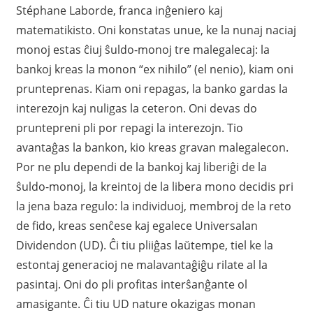
Stéphane Laborde, franca inĝeniero kaj
matematikisto. Oni konstatas unue, ke la nunaj naciaj
monoj estas ĉiuj ŝuldo-monoj tre malegalecaj: la
bankoj kreas la monon “ex nihilo” (el nenio), kiam oni
prunteprenas. Kiam oni repagas, la banko gardas la
interezojn kaj nuligas la ceteron. Oni devas do
pruntepreni pli por repagi la interezojn. Tio
avantaĝas la bankon, kio kreas gravan malegalecon.
Por ne plu dependi de la bankoj kaj liberiĝi de la
ŝuldo-monoj, la kreintoj de la libera mono decidis pri
la jena baza regulo: la individuoj, membroj de la reto
de fido, kreas senĉese kaj egalece Universalan
Dividendon (UD). Ĉi tiu pliiĝas laŭtempe, tiel ke la
estontaj generacioj ne malavantaĝiĝu rilate al la
pasintaj. Oni do pli profitas interŝanĝante ol
amasigante. Ĉi tiu UD nature okazigas monan