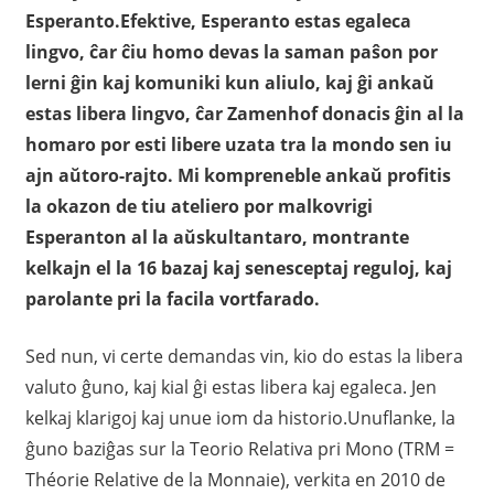
Esperanto.Efektive, Esperanto estas egaleca
lingvo, ĉar ĉiu homo devas la saman paŝon por
lerni ĝin kaj komuniki kun aliulo, kaj ĝi ankaŭ
estas libera lingvo, ĉar Zamenhof donacis ĝin al la
homaro por esti libere uzata tra la mondo sen iu
ajn aŭtoro-rajto. Mi kompreneble ankaŭ profitis
la okazon de tiu ateliero por malkovrigi
Esperanton al la aŭskultantaro, montrante
kelkajn el la 16 bazaj kaj senesceptaj reguloj, kaj
parolante pri la facila vortfarado.
Sed nun, vi certe demandas vin, kio do estas la libera
valuto ĝuno, kaj kial ĝi estas libera kaj egaleca. Jen
kelkaj klarigoj kaj unue iom da historio.Unuflanke, la
ĝuno baziĝas sur la Teorio Relativa pri Mono (TRM =
Théorie Relative de la Monnaie), verkita en 2010 de