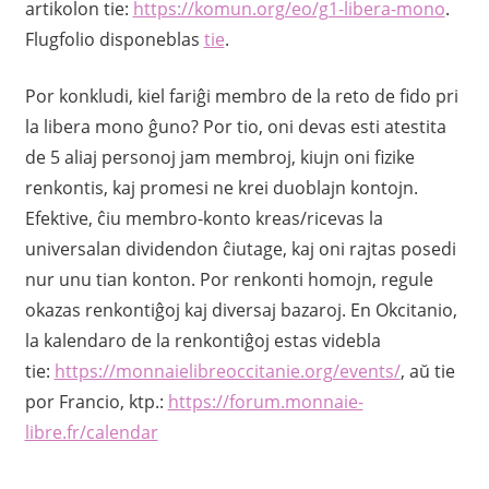
artikolon tie:
https://komun.org/eo/g1-libera-mono
.
Flugfolio disponeblas
tie
.
Por konkludi, kiel fariĝi membro de la reto de fido pri
la libera mono ĝuno? Por tio, oni devas esti atestita
de 5 aliaj personoj jam membroj, kiujn oni fizike
renkontis, kaj promesi ne krei duoblajn kontojn.
Efektive, ĉiu membro-konto kreas/ricevas la
universalan dividendon ĉiutage, kaj oni rajtas posedi
nur unu tian konton. Por renkonti homojn, regule
okazas renkontiĝoj kaj diversaj bazaroj. En Okcitanio,
la kalendaro de la renkontiĝoj estas videbla
tie:
https://monnaielibreoccitanie.org/events/
, aŭ tie
por Francio, ktp.:
https://forum.monnaie-
libre.fr/calendar