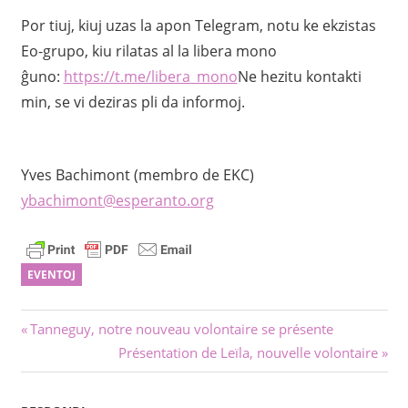
Por tiuj, kiuj uzas la apon Telegram, notu ke ekzistas
Eo-grupo, kiu rilatas al la libera mono
ĝuno:
https://t.me/libera_mono
Ne hezitu kontakti
min, se vi deziras pli da informoj.
Yves Bachimont (membro de EKC)
ybachimont@esperanto.org
EVENTOJ
Navigado
Antaŭa
Tanneguy, notre nouveau volontaire se présente
afiŝo:
Sekva
Présentation de Leïla, nouvelle volontaire
tra
afiŝo:
afiŝoj