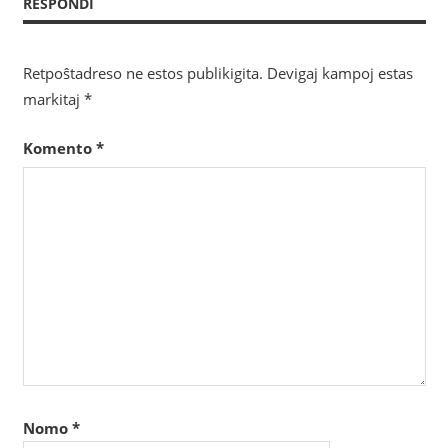
RESPONDI
Retpoŝtadreso ne estos publikigita.
Devigaj kampoj estas
markitaj
*
Komento
*
Nomo
*