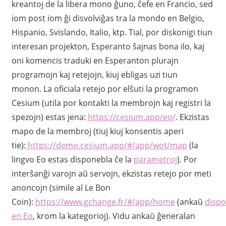
kreantoj de la libera mono ĝuno, ĉefe en Francio, sed
iom post iom ĝi disvolviĝas tra la mondo en Belgio,
Hispanio, Svislando, Italio, ktp. Tial, por diskonigi tiun
interesan projekton, Esperanto ŝajnas bona ilo, kaj
oni komencis traduki en Esperanton plurajn
programojn kaj retejojn, kiuj ebligas uzi tiun
monon. La oficiala retejo por elŝuti la programon
Cesium (utila por kontakti la membrojn kaj registri la
spezojn) estas jena:
https://cesium.app/eo/
. Ekzistas
mapo de la membroj (tiuj kiuj konsentis aperi
tie):
https://demo.cesium.app/#/app/wot/map
(la
lingvo Eo estas disponebla ĉe la
parametroj
). Por
interŝanĝi varojn aŭ servojn, ekzistas retejo por meti
anoncojn (simile al Le Bon
Coin):
https://www.gchange.fr/#/app/home
(ankaŭ
dispo
en Eo
, krom la kategorioj). Vidu ankaŭ ĝeneralan