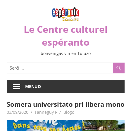
Iri
rekte
al
Le Centre culturel
la
enhavo
espéranto
bonvenigas vin en Tuluzo
MENUO
Somera universitato pri libera mono
03/09/2020
Tanneguy F
Blogo