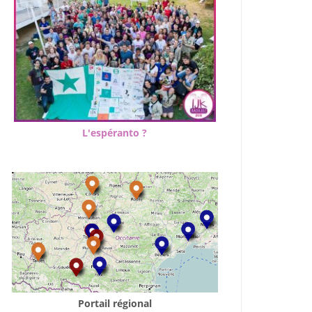
L'espéranto ?
Portail régional