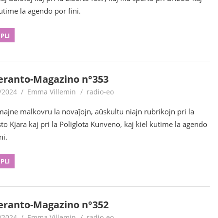
kutime la agendo por fini.
 PLI
eranto-Magazino n°353
/2024
Emma Villemin
radio-eo
majne malkovru la novaĵojn, aŭskultu niajn rubrikojn pri la
sto Kjara kaj pri la Poliglota Kunveno, kaj kiel kutime la agendo
ni.
 PLI
eranto-Magazino n°352
/2024
Emma Villemin
radio-eo