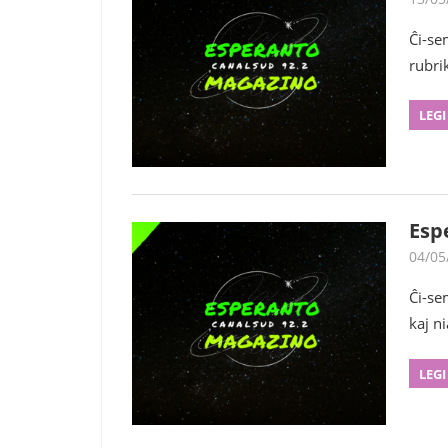
Ĉi-se
rubri
LEGI
Esp
04/05
Ĉi-se
kaj ni
LEGI