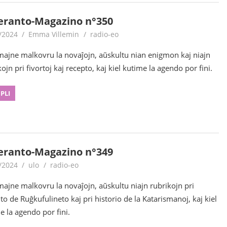
eranto-Magazino n°350
/2024
Emma Villemin
radio-eo
majne malkovru la novaĵojn, aŭskultu nian enigmon kaj niajn
ojn pri fivortoj kaj recepto, kaj kiel kutime la agendo por fini.
 PLI
eranto-Magazino n°349
/2024
ulo
radio-eo
majne malkovru la novaĵojn, aŭskultu niajn rubrikojn pri
to de Ruĝkufulineto kaj pri historio de la Katarismanoj, kaj kiel
e la agendo por fini.