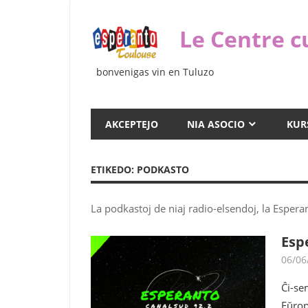
Iri
rekte
Le Centre c
al
la
bonvenigas vin en Tuluzo
enhavo
AKCEPTEJO
NIA ASOCIO
KUR
ETIKEDO:
PODKASTO
La podkastoj de niaj radio-elsendoj, la Esper
Esp
06/06
Ĉi-se
Eŭropa