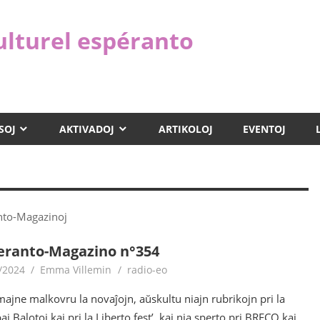
ulturel espéranto
SOJ
AKTIVADOJ
ARTIKOLOJ
EVENTOJ
anto-Magazinoj
eranto-Magazino n°354
/2024
Emma Villemin
radio-eo
majne malkovru la novaĵojn, aŭskultu niajn rubrikojn pri la
j Balotoj kaj pri la Liberto fest’, kaj nia sperto pri BRECO kaj