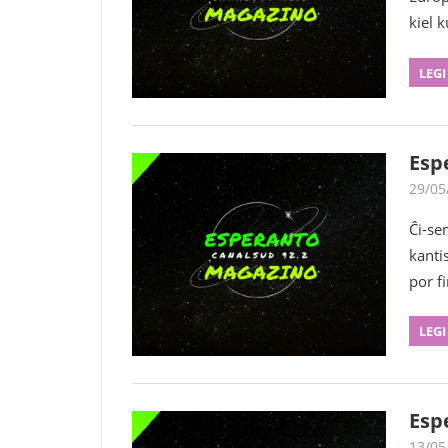
kiel 
LEGI
Esp
29/05
Ĉi-se
kanti
por fi
LEGI
Esp
13/05