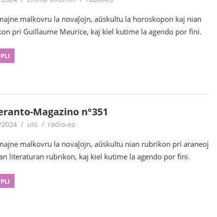
majne malkovru la novaĵojn, aŭskultu la horoskopon kaj nian
kon pri Guillaume Meurice, kaj kiel kutime la agendo por fini.
 PLI
eranto-Magazino n°351
/2024
ulo
radio-eo
majne malkovru la novaĵojn, aŭskultu nian rubrikon pri araneoj
an literaturan rubrikon, kaj kiel kutime la agendo por fini.
 PLI