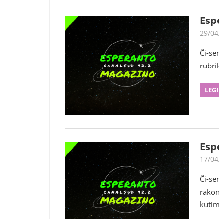
Esp
29/04
Ĉi-se
rubrik
LEGI
Esp
17/04
Ĉi-se
rakon
kutim