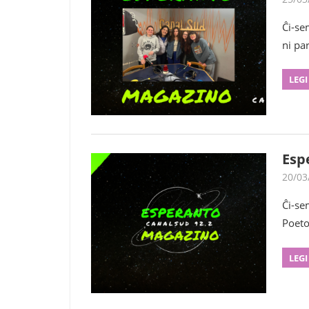
Ĉi-se
ni pa
LEGI
Esp
20/03
Ĉi-se
Poeto
LEGI