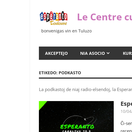
Iri
rekte
Le Centre c
al
la
bonvenigas vin en Tuluzo
enhavo
AKCEPTEJO
NIA ASOCIO
KUR
ETIKEDO:
PODKASTO
La podkastoj de niaj radio-elsendoj, la Esper
Esp
10/04
Ĉi-se
recep