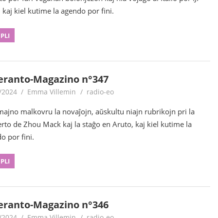
 kaj kiel kutime la agendo por fini.
 PLI
eranto-Magazino n°347
/2024
Emma Villemin
radio-eo
majno malkovru la novaĵojn, aŭskultu niajn rubrikojn pri la
rto de Zhou Mack kaj la staĝo en Aruto, kaj kiel kutime la
o por fini.
 PLI
eranto-Magazino n°346
/2024
Emma Villemin
radio-eo