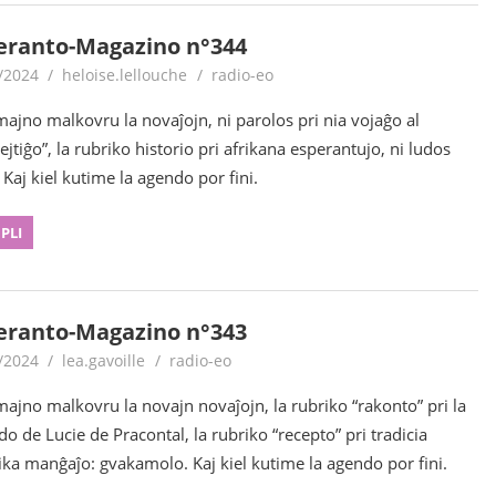
eranto-Magazino n°344
/2024
heloise.lellouche
radio-eo
majno malkovru la novaĵojn, ni parolos pri nia vojaĝo al
ejtiĝo”, la rubriko historio pri afrikana esperantujo, ni ludos
 Kaj kiel kutime la agendo por fini.
 PLI
eranto-Magazino n°343
/2024
lea.gavoille
radio-eo
majno malkovru la novajn novaĵojn, la rubriko “rakonto” pri la
do de Lucie de Pracontal, la rubriko “recepto” pri tradicia
ka manĝaĵo: gvakamolo. Kaj kiel kutime la agendo por fini.