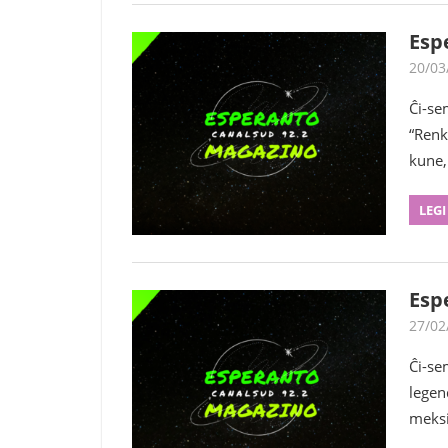
Esp
20/03
Ĉi-se
“Renk
kune,
LEGI
Esp
27/02
Ĉi-se
legen
meksi