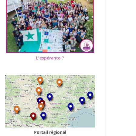
L'espéranto ?
Portail régional