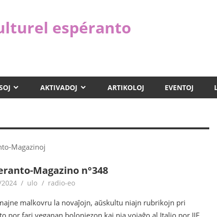
ulturel espéranto
SOJ
AKTIVADOJ
ARTIKOLOJ
EVENTOJ
anto-Magazinoj
eranto-Magazino n°348
/2024
ulo
radio-eo
majne malkovru la novaĵojn, aŭskultu niajn rubrikojn pri
to por fari veganan bolonjezon kaj nia vojaĝo al Italio por IJF