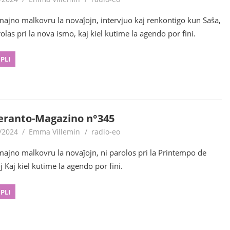
majno malkovru la novaĵojn, intervjuo kaj renkontigo kun Saŝa,
rolas pri la nova ismo, kaj kiel kutime la agendo por fini.
 PLI
eranto-Magazino n°345
/2024
Emma Villemin
radio-eo
majno malkovru la novaĵojn, ni parolos pri la Printempo de
j Kaj kiel kutime la agendo por fini.
 PLI