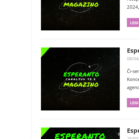
2024,
LEGI
Esp
08/04
Ĉi-se
Konce
agend
LEGI
Esp
25/03