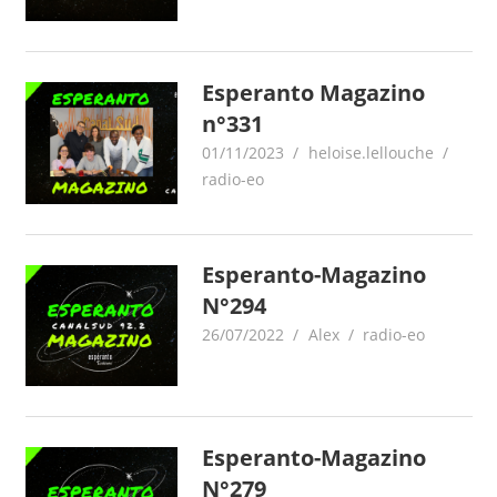
Esperanto Magazino
n°331
01/11/2023
heloise.lellouche
radio-eo
Esperanto-Magazino
N°294
26/07/2022
Alex
radio-eo
Esperanto-Magazino
N°279