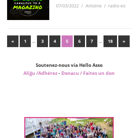
07/03/2022
Antoine
radio-eo
Paĝnumerado
Antaŭaj
…
…
Sekvaj
«
1
3
4
5
6
7
18
»
afiŝoj
afiŝoj
por
afiŝoj
Soutenez-nous via Hello Asso
Aliĝu /Adhérez
-
Donacu / Faites un don