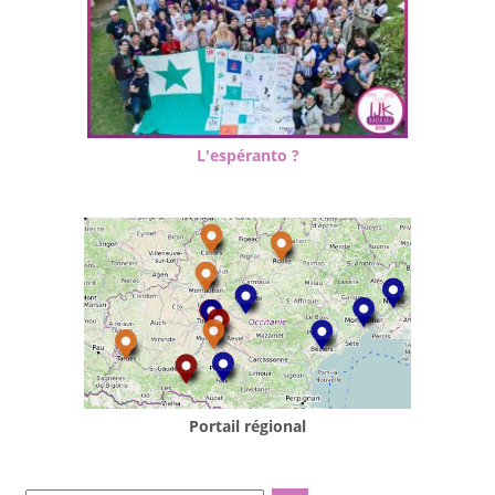
L'espéranto ?
Portail régional