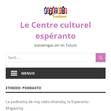
Iri
rekte
al
Le Centre culturel
la
enhavo
espéranto
bonvenigas vin en Tuluzo
MENUO
ETIKEDO:
PODKASTO
La podkastoj de niaj radio-elsendoj, la Esperanto-
Magazinoj