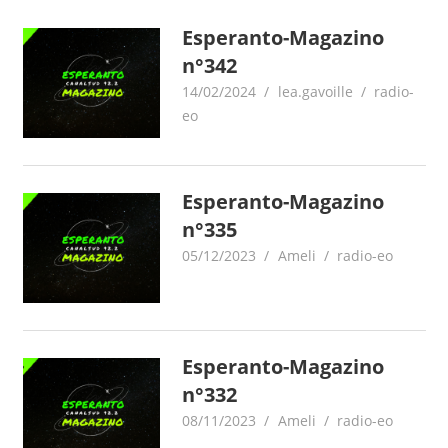
Esperanto-Magazino
n°342
14/02/2024
lea.gavoille
radio-
eo
Esperanto-Magazino
n°335
05/12/2023
Ameli
radio-eo
Esperanto-Magazino
n°332
08/11/2023
Ameli
radio-eo