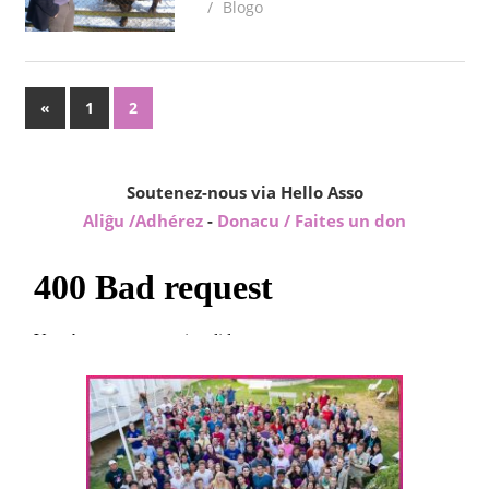
Blogo
Paĝnumerado
Antaŭaj
«
1
2
afiŝoj
por
afiŝoj
Soutenez-nous via Hello Asso
Aliĝu /Adhérez
-
Donacu / Faites un don