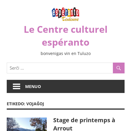
Iri
rekte
al
Le Centre culturel
la
enhavo
espéranto
bonvenigas vin en Tuluzo
MENUO
ETIKEDO:
VOJAĜOJ
Stage de printemps à
Arrout