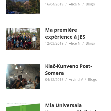
16/04/2019
Alice N
Blogo
Ma première
expérience à JES
12/03/2019
Alice N
Blogo
Klaĉ-Kunveno Post-
Somera
04/12/2018
Arvind V
Blogo
Mia Universala