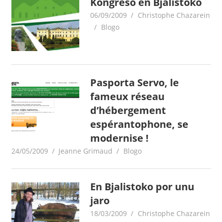
Kongreso en Bjalistoko
06/09/2009
Christophe Chazarein
Blogo
Pasporta Servo, le
fameux réseau
d’hébergement
espérantophone, se
modernise !
24/05/2009
Jeanne Grimaud
Blogo
En Bjalistoko por unu
jaro
18/03/2009
Christophe Chazarein